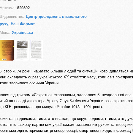
Артикул:
529392
Видавництво:
Центр досліджень визвольного
руху
,
Наш Формат
Мова:
Українська
 історій, 74 роки і набагато більше людей та ситуацій, котрі дивляться на
вони складають образ українського ХХ століття: часу, коли світ по-справ
, коли творилося обличчя України.
нилося під грифом «Секретно» стараннями, здавалося б, нездоланної спе
який на посаді директора Архіву Служби безпеки України розсекретив ра
до КҐБ, розповідає про минуле України 1918—1991 років.
роями та зрадниками, тими, хто вважав, що керує подіями, і тими, хто ду
 столітню шахову партію між українським визвольним рухом та творцям
орені сьогодні істориком хитрі спецоперації, смертоносні ходи, інформацій