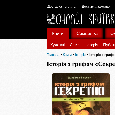
Доставка і оплата
Доставка закордон
Книги
Символіка
О
Художні
Дитячі
Історія
Публіц
Головна
Книги
Історія
Історія з гриф
Історія з грифом «Секр