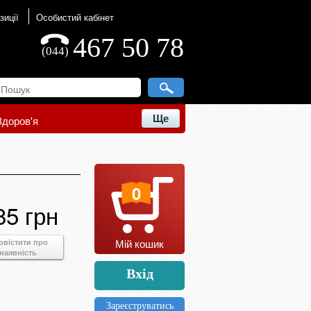
зиції
Особистий кабінет
467 50 78
(044)
Ще
Здоров'я
0
85 грн
Мій кошик
овістити про
наявність
Вхід
Зареєструватись