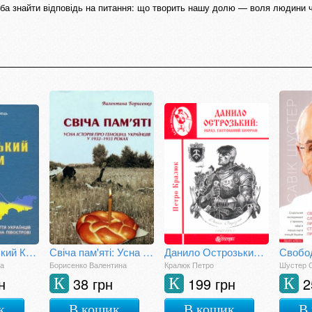
роба знайти відповідь на питання: що творить нашу долю — воля людини 
Наш Український Крим. Життя українців на півострові
Свіча пам'яті: Усна історія про геноцид українців у 1932-1933 роках
Данило Острозький: образ, гаптований бісером
ла
Борисенко Валентина
Кралюк Петро
Шустер С
н
38 грн
199 грн
2
К
К
К
к
В кошик
В кошик
В