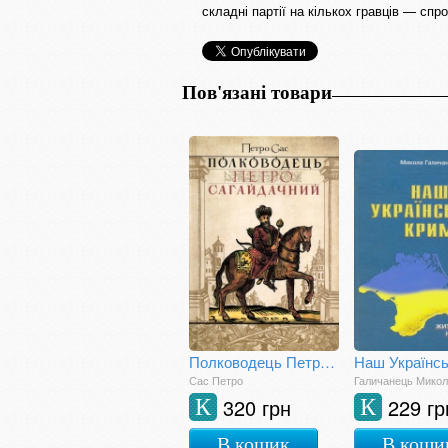
складні партії на кількох гравців — сп
Пов'язані товари
Полководець Петро Сагайдачний
Сас Петро
Галичанець Мико
320 грн
229 гр
К
К
В кошик
В коши