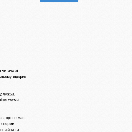
 читача зі
жньому відкрив
цслужби.
ніше таємні
мав, що не має
и «тюрми
ні війни та