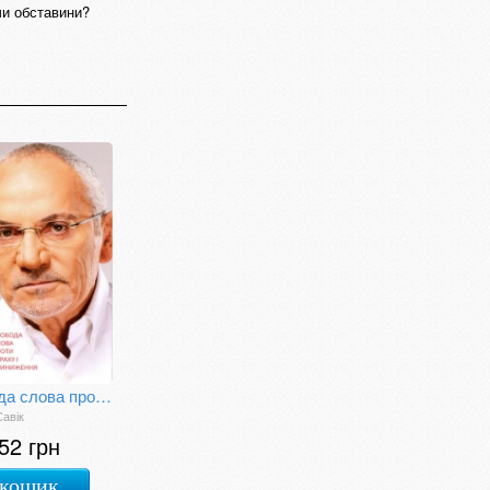
чи обставини?
Свобода слова проти страху і приниження
авік
52 грн
 кошик