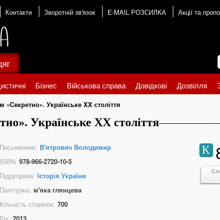
Контакти
Зворотній зв'язок
E-MAIL РОЗСИЛКА
Акції та пропо
дяг
истичні
Бізнес
Військова справа
Довідкові
Дозвілля
ом «Секретно». Українське XX століття
етно». Українське XX століття
Письменник:
В'ятрович Володимир
К
ISBN:
978-966-2720-10-5
Сп
Підрубрика:
Історія України
Палітурка:
м'яка глянцева
Кількість сторінок:
700
Рік:
2013