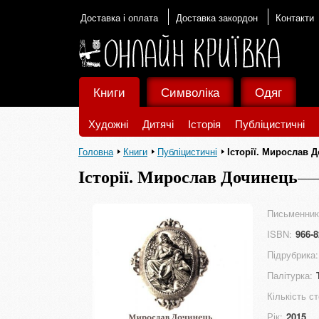
Доставка і оплата
Доставка закордон
Контакти
Книги
Символіка
Одяг
Художні
Дитячі
Історія
Публіцистичні
Головна
Книги
Публіцистичні
Історії. Мирослав 
Історії. Мирослав Дочинець
Письменник
ISBN:
966-8
Підрубрика:
Палітурка:
Кількість ст
Рік:
2015