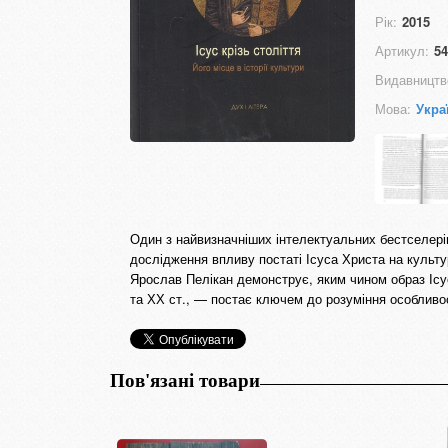
Рік:
2015
Артикул:
54
Видавництв
Мова:
Укра
Один з найвизначніших інтелектуальних бестселерів
дослідження впливу постаті Ісуса Христа на культур
Ярослав Пелікан демонструє, яким чином образ Ісу
та ХХ ст., — постає ключем до розуміння особливос
Пов'язані товари