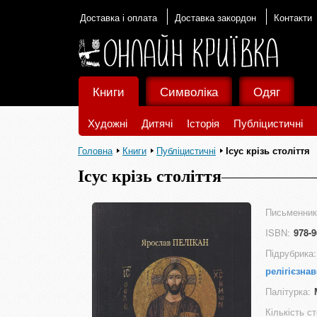
Доставка і оплата
Доставка закордон
Контакти
Книги
Символіка
Одяг
Художні
Дитячі
Історія
Публіцистичні
Головна
Книги
Публіцистичні
Ісус крізь століття
Ісус крізь століття
Письменник
ISBN:
978-9
Підрубрика:
релігієзна
Палітурка:
Кількість ст