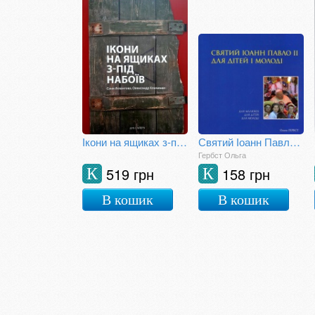
Ікони на ящиках з-під набоїв
Святий Іоанн Павло ІІ для дітей і молоді
Гербст Ольга
519 грн
158 грн
К
К
В кошик
В кошик