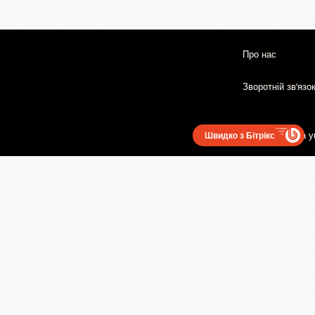
Про нас
Зворотній зв'язо
Користувацька у
Швидко з Бітрікс