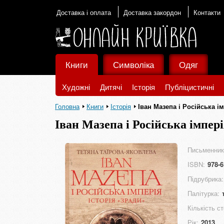
Доставка і оплата
Доставка закордон
Контакти
Книги
Символіка
Одяг
Художні
Дитячі
Історія
Публіцистичні
Головна
Книги
Історія
Іван Мазепа і Російська ім
Іван Мазепа і Російська імпері
Письменник
ISBN:
978-6
Підрубрика:
Палітурка:
Кількість ст
Рік:
2013