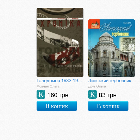
Голодомор 1932-1933 років в Україні : Хроніка
Липський гербовник
Мовчан Ольга
Друг Ольга
160 грн
83 грн
К
К
В кошик
В кошик