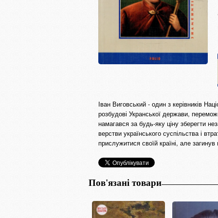
Іван Виговський - один з керівників На
розбудові Укранської держави, перемож
намагався за будь-яку ціну зберегти нез
верстви українського суспільства і вт
прислужитися своїй країні, але загинув
Пов'язані товари