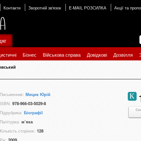
Контакти
Зворотній зв'язок
E-MAIL РОЗСИЛКА
Акції та пропо
дяг
истичні
Бізнес
Військова справа
Довідкові
Дозвілля
говський
Письменник:
Мицик Юрій
К
ISBN:
978-966-03-5029-8
Сп
Підрубрика:
Біографії
Палітурка:
м’яка
Кількість сторінок:
128
Рік:
2009