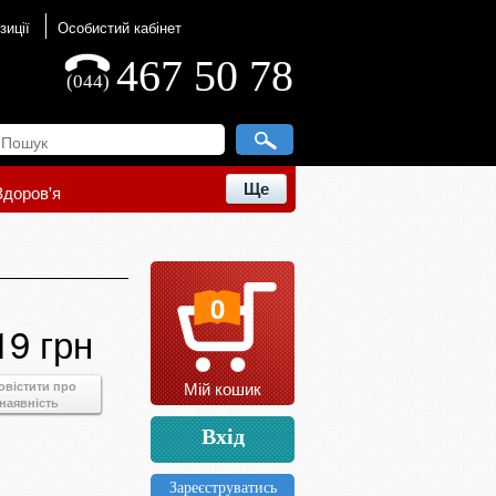
зиції
Особистий кабінет
467 50 78
(044)
Ще
Здоров'я
0
19 грн
Мій кошик
овістити про
наявність
Вхід
Зареєструватись