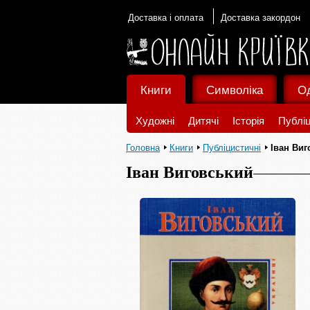
Доставка і оплата
Доставка закордон
Книги
Символіка
О
Художні
Дитячі
Історія
Публіц
Головна
Книги
Публіцистичні
Іван Ви
Іван Виговський