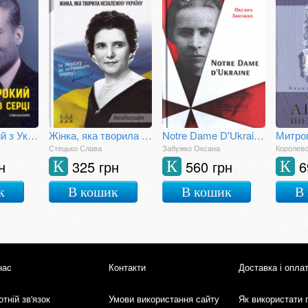
У світ широкий з Україною в серці
Жінка, яка творила незалежну Україну
Notre Dame D'Ukraine: українка в конфлікті міфологій
Стецько Слава
Забужко Оксана
Королевс
н
325 грн
560 грн
6
К
К
К
к
В кошик
В кошик
В
нас
Контакти
Доставка і опла
тній зв'язок
Умови використання сайту
Як використати 