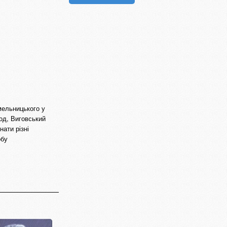
мельницького у
од, Виговський
нати різні
обу