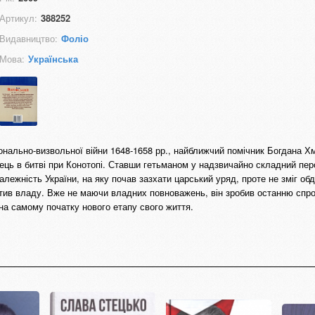
Артикул:
388252
Видавництво:
Фоліо
Мова:
Українська
ціонально-визвольної війни 1648-1658 рр., найближчий помічник Богдана Х
ець в битві при Конотопі. Ставши гетьманом у надзвичайно складний пер
алежність України, на яку почав зазхати царський уряд, проте не зміг обд
ратив владу. Вже не маючи владних повноважень, він зробив останню спр
 на самому початку нового етапу свого життя.