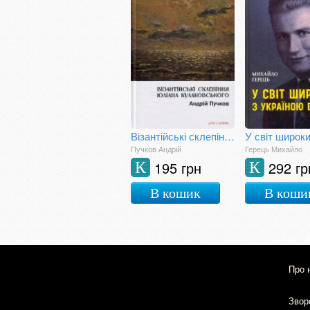
Візантійські склепіння Юліана Кулаковського: Київські контексти
Пучков Андрій
Герець Михайло
195 грн
292 гр
К
К
В кошик
В коши
Про 
Зворо