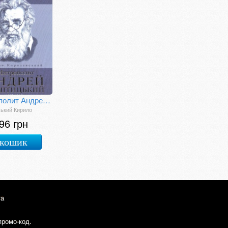
Митрополит Андрей Шептицький (1865-1944)
ький Кирило
96 грн
 кошик
та
промо-код.