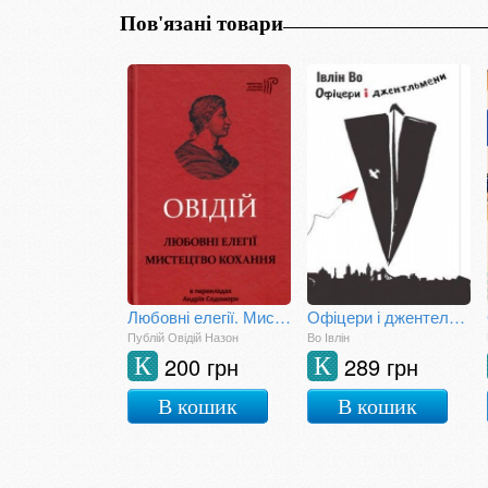
Пов'язані товари
Любовні елегії. Мистецтво кохання
Офіцери і джентельмени
Публій Овідій Назон
Во Івлін
200 грн
289 грн
К
К
В кошик
В кошик