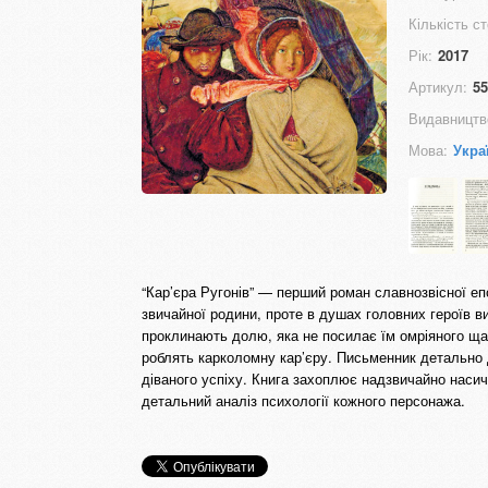
Кількість ст
Рік:
2017
Артикул:
55
Видавництв
Мова:
Укра
“Кар’єра Ругонів” — перший роман славнозвісної епо
звичайної ро­дини­, проте в душах головних героїв 
проклинають долю, яка не посилає­ їм омріяного­ ща
роблять карколомну кар’єру. Письменник детально­
діваного успіху. Книга захоплює надзвичайно насиче
детальний аналіз психології кожного персонажа.