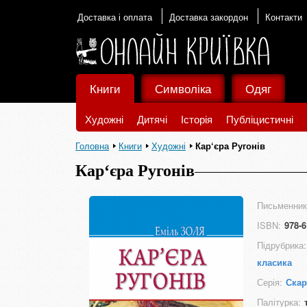
Доставка і оплата
Доставка закордон
Контакти
Книги
Символіка
Одяг
Художні
Дитячі
Історія
Публіцистичні
Головна
Книги
Художні
Кар‘єра Ругонів
Кар‘єра Ругонів
Письменник
ISBN:
978-6
Підрубрика:
класика
Серія:
Ска
Палітурка: