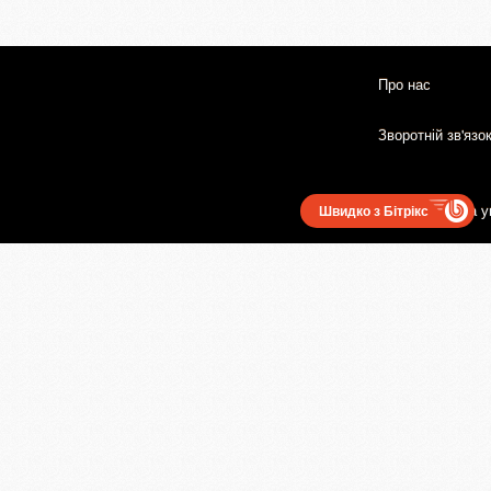
Про нас
Зворотній зв'язо
Користувацька у
Швидко з Бітрікс