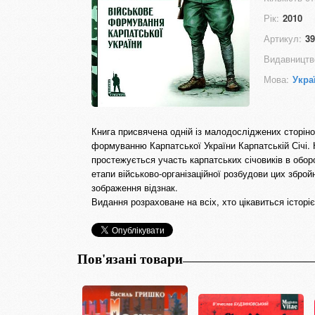
Рік:
2010
Артикул:
39
Видавництв
Мова:
Укра
Книга присвячена одній із малодосліджених сторінок
формуванню Карпатської України Карпатській Січі. Н
простежується участь карпатських січовиків в обор
етапи військово-організаційної розбудови цих збро
зображення відзнак.
Видання розраховане на всіх, хто цікавиться історі
Пов'язані товари