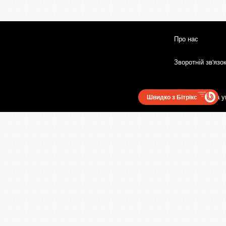
Про нас
Зворотній зв'язо
Користувацька у
Швидко з Бітрікс