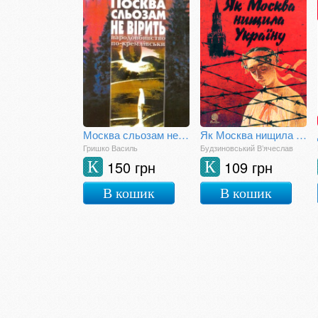
Москва сльозам не вірить (голодомор в Україні)
Як Москва нищила Україну
Гришко Василь
Будзиновський В’ячеслав
150 грн
109 грн
К
К
В кошик
В кошик