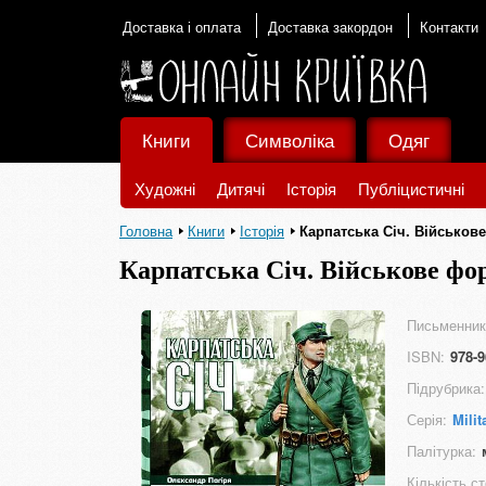
Доставка і оплата
Доставка закордон
Контакти
Книги
Символіка
Одяг
Художні
Дитячі
Історія
Публіцистичні
Головна
Книги
Історія
Карпатська Січ. Військов
Карпатська Січ. Військове фо
Письменник
ISBN:
978-9
Підрубрика:
Серія:
Milit
Палітурка:
Кількість ст