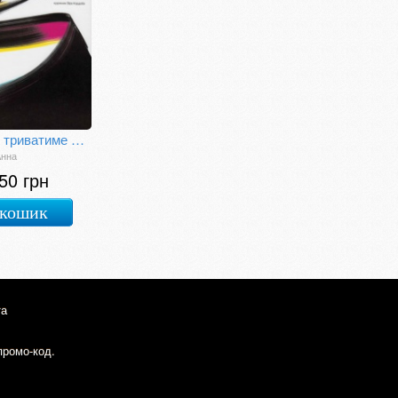
Все це триватиме далі
Анна
50 грн
 кошик
та
промо-код.