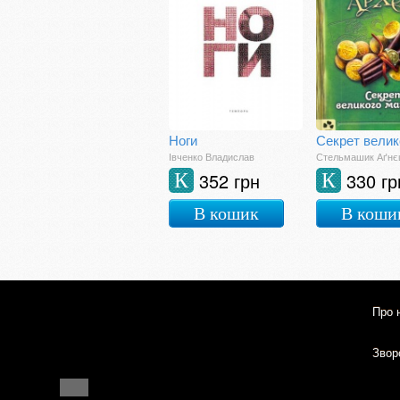
Ноги
Івченко Владислав
Стельмашик Аґнє
352 грн
330 гр
К
К
В кошик
В коши
Про 
Зворо