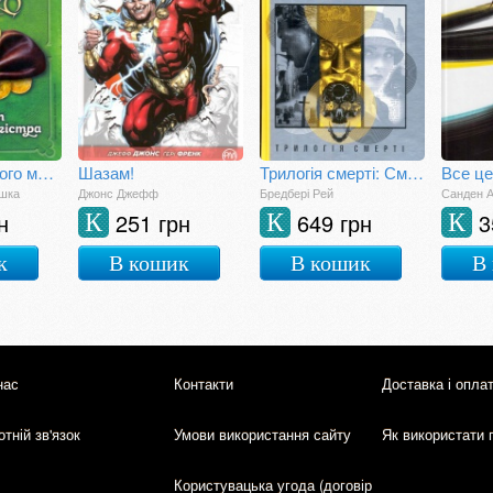
Секрет великого магістра. Книга 3. Хроніки Архео
Шазам!
Трилогія смерті: Смерть - діло самотнє. Цвинтар для божевільних. Нехай усі уб'ють Констанс
шка
Джонс Джефф
Бредбері Рей
Санден 
н
251 грн
649 грн
3
К
К
К
к
В кошик
В кошик
В
нас
Контакти
Доставка і опла
тній зв'язок
Умови використання сайту
Як використати 
Користувацька угода (договір