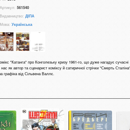
Артикул:
561540
Видавництво:
ДІПА
Мова:
Українська
ікс "Катанга" про Конголезьку кризу 1961-го, що дуже нагадує сучасні по
 нас як автор та сценарист коміксу й сатиричної стрічки "Смерть Сталіна
а графіка від Сільвена Валлє.