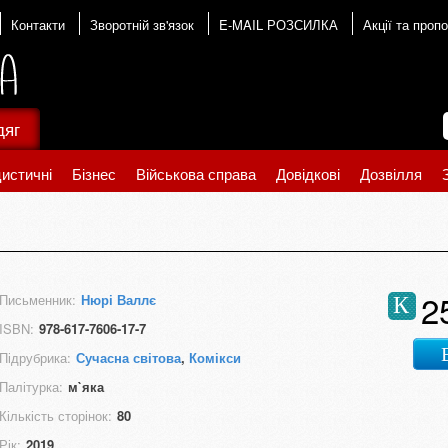
Контакти
Зворотній зв'язок
E-MAIL РОЗСИЛКА
Акції та пропо
дяг
истичні
Бізнес
Військова справа
Довідкові
Дозвілля
2
Письменник:
Нюрі Валлє
К
ISBN:
978-617-7606-17-7
Підрубрика:
Сучасна світова
,
Комікси
Палітурка:
м`яка
Кількість сторінок:
80
Рік:
2019