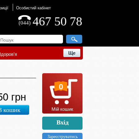
зиції
Особистий кабінет
467 50 78
(044)
Ще
Здоров'я
0
50 грн
Мій кошик
В кошик
Вхід
Зареєструватись