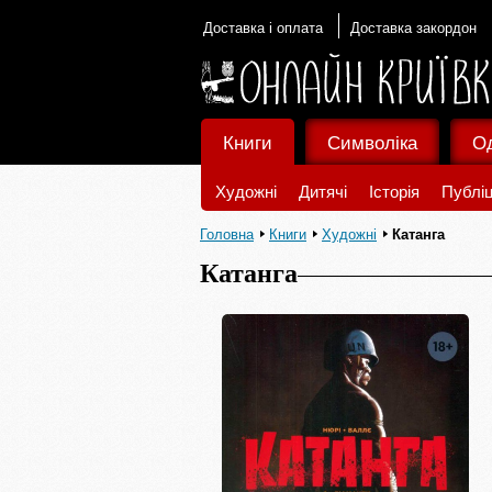
Доставка і оплата
Доставка закордон
Книги
Символіка
О
Художні
Дитячі
Історія
Публіц
Головна
Книги
Художні
Катанга
Катанга