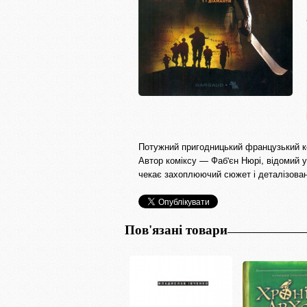
Потужний пригодницький французький ком
Автор коміксу — Фаб'єн Нюрі, відомий у
чекає захоплюючий сюжет і деталізован
Пов'язані товари