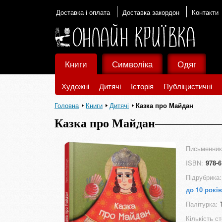
Доставка і оплата
Доставка закордон
Контакти
Книги
Символіка
Одяг
Художні
Дитячі
Історія
Публіцистичні
Головна
Книги
Дитячі
Казка про Майдан
Казка про Майдан
Письменник
ISBN:
978-6
Підрубрика:
до 10 років
Палітурка:
Кількість ст