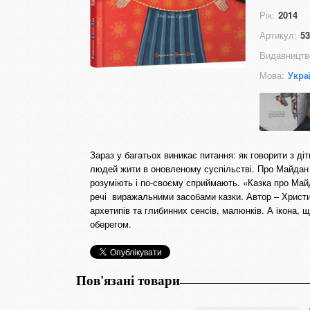
Рік:
2014
Артикул:
53
Видавництв
Мова:
Укра
Зараз у багатьох виникає питання: як говорити з ді
людей жити в оновленому суспільстві. Про Майдан б
розуміють і по-своєму сприймають. «Казка про Май
речі виражальними засобами казки. Автор – Христи
архетипів та глибинних сенсів, малюнків. А ікона,
оберегом.
Пов'язані товари