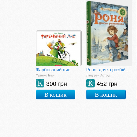
Фарбований лис
Роня, дочка розбійника
Франко Іван
Ліндгрен Астрід
300 грн
452 грн
К
К
В кошик
В кошик