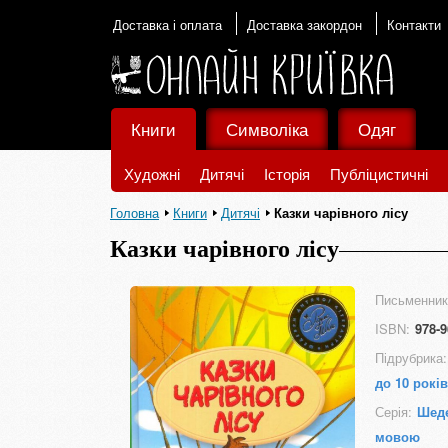
Доставка і оплата
Доставка закордон
Контакти
Книги
Символіка
Одяг
Художні
Дитячі
Історія
Публіцистичні
Головна
Книги
Дитячі
Казки чарівного лісу
Казки чарівного лісу
Письменник
ISBN:
978-9
Підрубрика:
до 10 років
Серія:
Шеде
мовою