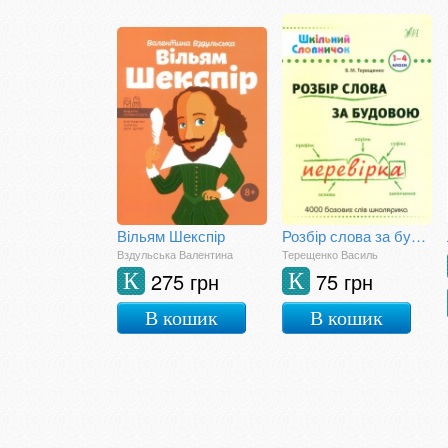
Вільям Шекспір
Розбір слова за будовою
Вздульська Валентина
Терещенко Василь
275 грн
75 грн
К
К
В кошик
В кошик