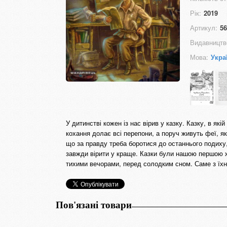
Рік:
2019
Артикул:
56
Видавництв
Мова:
Укра
У дитинстві кожен із нас вірив у казку. Казку, в як
кохання долає всі перепони, а поруч живуть феї, я
що за правду треба боротися до останнього подиху, 
завжди вірити у краще. Казки були нашою першою ж
тихими вечорами, перед солодким сном. Саме з їхн
Пов'язані товари