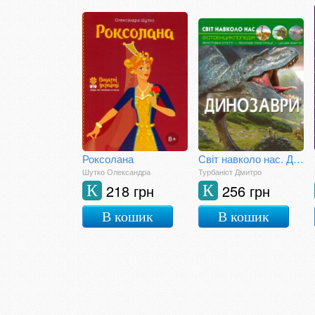
Роксолана
Світ навколо нас. Динозаври
Шутко Олександра
Турбаніст Дмитро
218 грн
256 грн
К
К
В кошик
В кошик