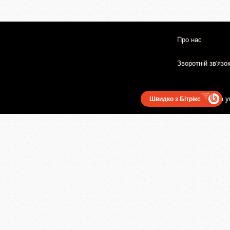
Про нас
Зворотній зв'язо
Користувацька у
Швидко з Бітрікс