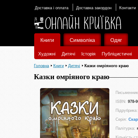
Доставка і оплата
Доставка закордон
Контакти
Книги
Символіка
Одяг
Художні
Дитячі
Історія
Публіцистичні
Головна
Книги
Дитячі
Казки омріяного краю
Казки омріяного краю
Письменник
ISBN:
978-9
Підрубрика:
Серія:
Скар
Палітурка:
Кількість ст