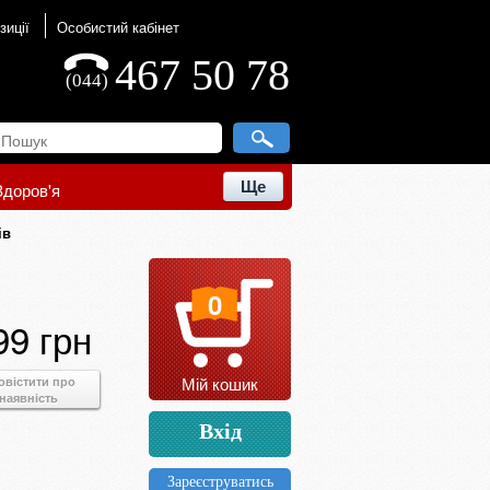
зиції
Особистий кабінет
467 50 78
(044)
Ще
Здоров'я
ів
0
99 грн
Мій кошик
овістити про
наявність
Вхід
Зареєструватись