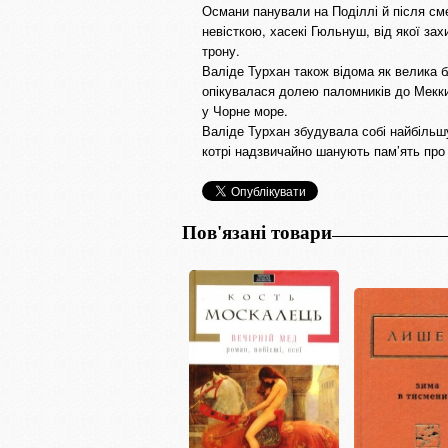
Османи панували на Поділлі й після сме
невісткою, хасекі Гюльнуш, від якої з
трону.
Валіде Турхан також відома як велика б
опікувалася долею паломників до Мекки
у Чорне море.
Валіде Турхан збудувала собі найбільшу
котрі надзвичайно шанують пам’ять про 
Пов'язані товари