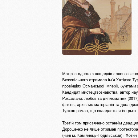
Матір’ю одного з нащадків славнозвісно
Божевільного отримала ім’я Хатідже Тур
провінціях Османської імперії, бунтами 
Кандидат мистецтвознавства, автор наук
Роксолани: любов та дипломатія» (2017)
фактів, архівних матеріалів та дослідж
Турхан роман, що складається із трьох 
Третій том присвячено останнім двадцят
Дорошенко не лише отримав протекторат
(нині м. Кам’янець-Подільський) і Хоти