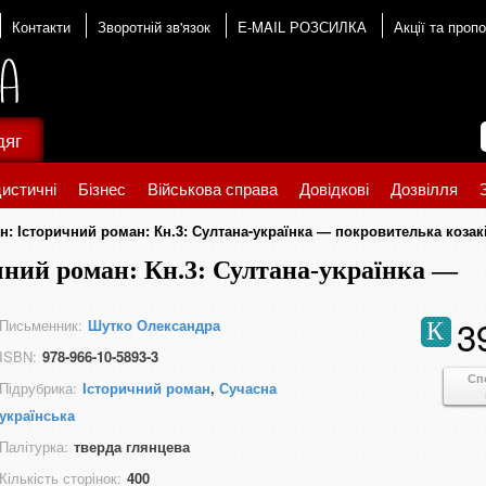
Контакти
Зворотній зв'язок
E-MAIL РОЗСИЛКА
Акції та пропо
дяг
истичні
Бізнес
Військова справа
Довідкові
Дозвілля
н: Історичний роман: Кн.3: Султана-українка — покровителька козак
чний роман: Кн.3: Султана-українка —
3
Письменник:
Шутко Олександра
К
ISBN:
978-966-10-5893-3
Сп
Підрубрика:
Історичний роман
,
Сучасна
українська
Палітурка:
тверда глянцева
Кількість сторінок:
400