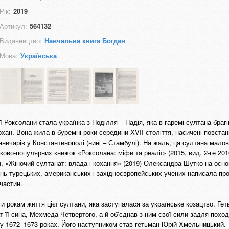
Рік:
2019
Артикул:
564132
Видавництво:
Навчальна книга Богдан
Мова:
Українська
ї Роксолани стала українка з Поділля – Надія, яка в гаремі султана браг
хан. Вона жила в буремні роки середини XVII століття, насичені повста
яничарів у Константинополі (нині – Стамбулі). На жаль, ця султана малов
ово-популярних книжок «Роксолана: міфи та реалії» (2015, вид. 2-ге 201
, «Жіночий султанат: влада і кохання» (2019) Олександра Шутко на осно
ень турецьких, американських і західноєвропейських учених написала пр
частин.
и рокам життя цієї султани, яка заступалася за українське козацтво. Ге
 її сина, Мехмеда Четвертого, а й об’єднав з ним свої сили задля похо
н у 1672–1673 роках. Його наступником став гетьман Юрій Хмельницький.