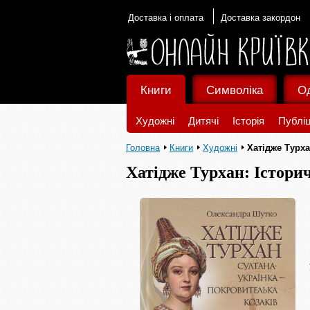
Доставка і оплата
Доставка закордон
Книги
Символіка
О
Художні
Дитячі
Історія
Публіц
Головна
Книги
Художні
Хатідже Турха
Хатідже Турхан: Істори
покровителька козаків