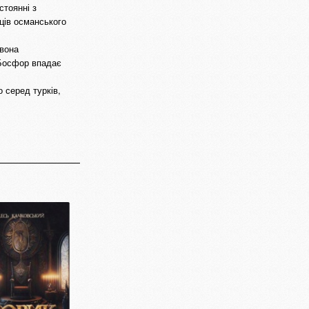
стоянні з
ців османського
 вона
 Босфор впадає
 серед турків,