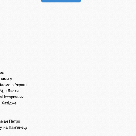
іма
ннями у
ідома в Україні.
6), «Листи
ві історичних
о Хатідже
тьман Петро
ду на Кам’янець