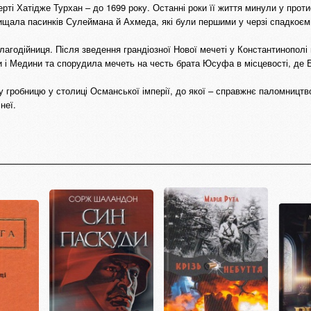
рті Хатідже Турхан – до 1699 року. Останні роки її життя минули у проти
ахищала пасинків Сулеймана й Ахмеда, які були першими у черзі спадкоєм
лагодійниця. Після зведення грандіозної Нової мечеті у Константинополі
 і Медини та спорудила мечеть на честь брата Юсуфа в місцевості, де
 гробницю у столиці Османської імперії, до якої – справжнє паломництво
неї.