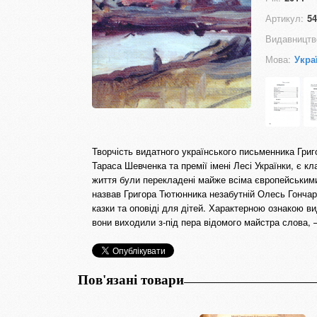
Артикул:
54
Видавництв
Мова:
Укра
Творчість видатного українського письменника Григ
Тараса Шевченка та премії імені Лесі Українки, є к
життя були перекладені майже всіма європейськими
назвав Григора Тютюнника незабутній Олесь Гончар.
казки та оповіді для дітей. Характерною ознакою в
вони виходили з-під пера відомого майстра слова, 
Пов'язані товари