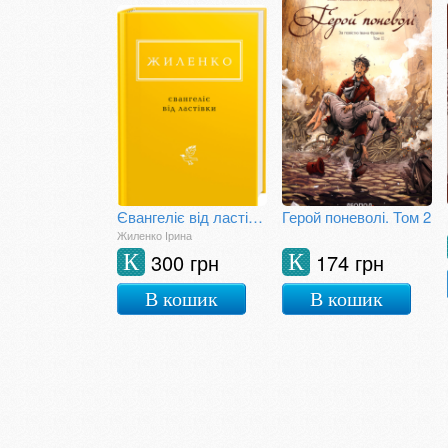
Євангеліє від ластівки
Герой поневолі. Том 2
Жиленко Ірина
300 грн
174 грн
К
К
В кошик
В кошик