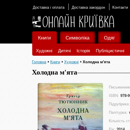
Доставка і оплата
Доставка закордон
Контакти
Книги
Символіка
Одяг
Художні
Дитячі
Історія
Публіцистичні
Головна
Книги
Художні
Холодна м'ята
Холодна м'ята
Письменник
ISBN:
978-9
Підрубрика:
Палітурка:
Кількість ст
Рік:
2014