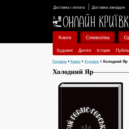
Доставка і оплата
Доставка закордон
Книги
Символіка
О
Художні
Дитячі
Історія
Публіц
Головна
Книги
Художні
Холодний Яр
Холодний Яр