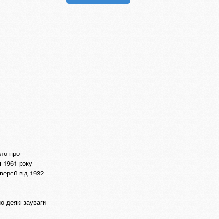
ело про
я 1961 року
версії від 1932
о деякі зауваги