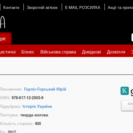
Контакти
Зворотній зв'язок
E-MAIL РОЗСИЛКА
Акції та пропо
дяг
истичні
Бізнес
Військова справа
Довідкові
Дозвілля
Письменник:
Горліс-Горський Юрій
К
ISBN:
978-617-12-2503-9
Сп
Підрубрика:
Історія України
Палітурка:
тверда матова
Кількість сторінок:
400
Рік:
2017