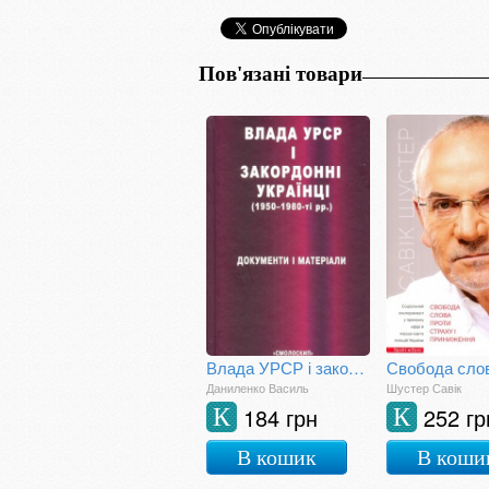
Пов'язані товари
Влада УРСР і закордонні українці (1950-1980-ті рр.)
Даниленко Василь
Шустер Савік
184 грн
252 гр
К
К
В кошик
В коши