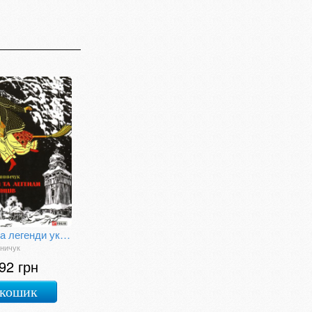
Міфи та легенди українців
ничук
92 грн
 кошик