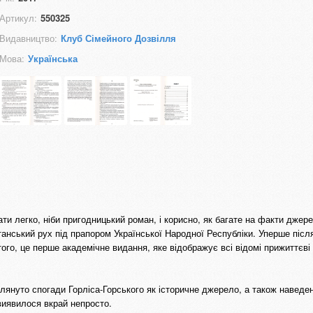
Артикул:
550325
Видавництво:
Клуб Сімейного Дозвілля
Мова:
Українська
ати легко, ніби пригодницький роман, і корисно, як багате на факти джер
станський рух під прапором Української Народної Республіки. Уперше післ
ого, це перше академічне видання, яке відображує всі відомі прижиттєві 
лянуто спогади Горліса-Горського як історичне джерело, а також наведен
виявилося вкрай непросто.