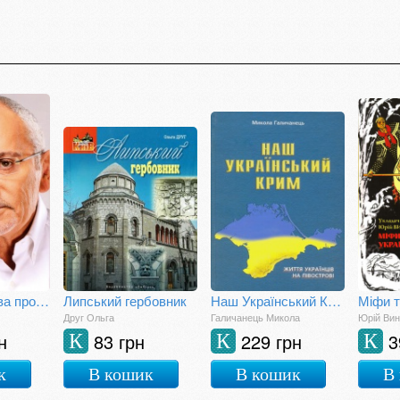
Свобода слова проти страху і приниження
Липський гербовник
Наш Український Крим. Життя українців на півострові
Друг Ольга
Галичанець Микола
Юрій Вин
н
83 грн
229 грн
3
К
К
К
к
В кошик
В кошик
В