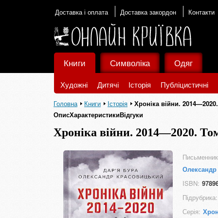
Доставка і оплата
Доставка закордон
Контакти
Книги
Символіка
Одяг
Художні
Дитячі
Історія
Публіцистичні
Головна
Книги
Історія
Хроніка війни. 2014—2020.
ОписХарактеристикиВідгуки
Хроніка війни. 2014—2020. Том
ОписХарактеристикиВідгуки
Письменник
Олександр
ISBN:
9789
Підрубрика:
Серія:
Хрон