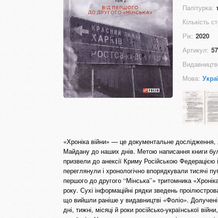
Палітурка:
Кількість ст
Рік:
2020
Артикул:
57
Видавництв
Мова:
Укра
«Хроніка війни» — це документальне дослідження, л
Майдану до наших днів. Метою написання книги бул
призвели до анексії Криму Російською Федерацією і 
переглянули і хронологічно впорядкували тисячі пу
першого до другого ‘‘Мінська’’» тритомника «Хронік
року. Сухі інформаційні рядки зведень проілюстрова
що вийшли раніше у видавництві «Фоліо». Долучені
дні, тижні, місяці й роки російсько-української війн