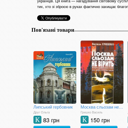
українців. Ця книга — нагадування світовому суспіл
тих, хто зі зброєю в руках фактично захищає благо
Пов'язані товари
Липський гербовник
Москва сльозам не вірить (голодомор в Україні)
Друг Ольга
Гришко Василь
83 грн
150 грн
К
К