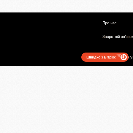
Про нас
Зворотній зв'язо
Користувацька у
Швидко з Бітрікс