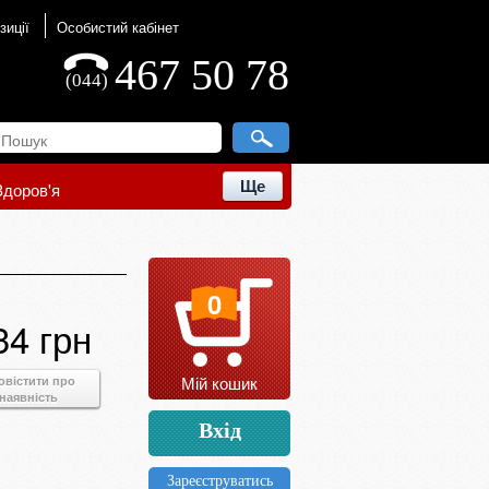
зиції
Особистий кабінет
467 50 78
(044)
Ще
Здоров'я
0
34 грн
Мій кошик
овістити про
наявність
Вхід
Зареєструватись