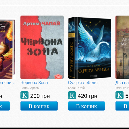
Гімназист і Вогняний Змій
Червона Зона
Сузір’я лебедя
Чапай Артем
Косач Юрій
Івченко 
н
200 грн
420 грн
5
К
К
К
к
В кошик
В кошик
В