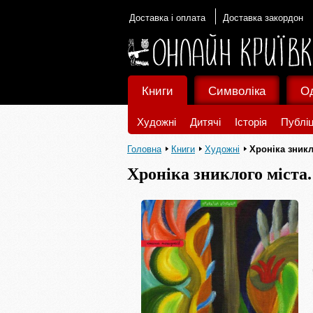
Доставка і оплата
Доставка закордон
Книги
Символіка
О
Художні
Дитячі
Історія
Публіц
Головна
Книги
Художні
Хроніка зникл
Хроніка зниклого міста.