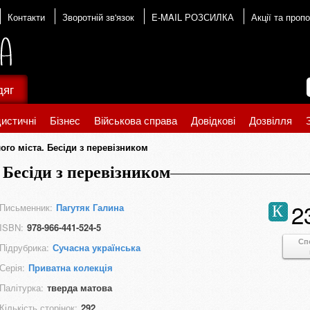
Контакти
Зворотній зв'язок
E-MAIL РОЗСИЛКА
Акції та пропо
дяг
истичні
Бізнес
Військова справа
Довідкові
Дозвілля
ого міста. Бесіди з перевізником
 Бесіди з перевізником
2
Письменник:
Пагутяк Галина
К
ISBN:
978-966-441-524-5
Сп
Підрубрика:
Сучасна українська
Серія:
Приватна колекція
Палітурка:
тверда матова
Кількість сторінок:
292