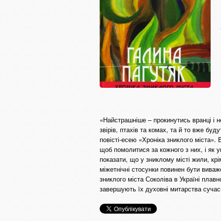
«Найстрашніше – прокинутись вранці і не 
звірів, птахів та комах, та й то вже бу
повісті-есею «Хроніка зниклого міста».
щоб помолитися за кожного з них, і як у
показати, що у зниклому місті жили, крі
міжетнічні стосунки повинен бути виваж
зниклого міста Соколіва в Україні плавн
завершують їх духовні митарства сучасн