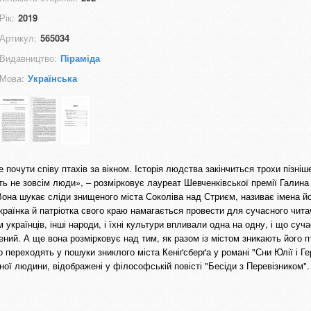
Рік:
2019
Артикул:
565034
Видавництво:
Піраміда
Мова:
Українська
почути співу птахів за вікном. Історія людства закінчиться трохи пізніше
дуть не зовсім люди», – розмірковує лауреат Шевченківської премії Галина
 Вона шукає сліди знищеного міста Соколіва над Стриєм, називає імена й
країнка й патріотка свого краю намагається провести для сучасного читач
м українців, інші народи, і їхні культури впливали одна на одну, і що суч
ений. А ще вона розмірковує над тим, як разом із містом зникають його 
о переходять у пошуки зниклого міста Кеніґсберґа у романі "Сни Юлії і Ге
ої людини, відображені у філософській повісті "Бесіди з Перевізником".