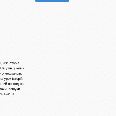
, ніж історія
 Пагутяк у новій
ого мешканців,
а урок історії:
асний погляд на
птахи. пошуки
рмана", а