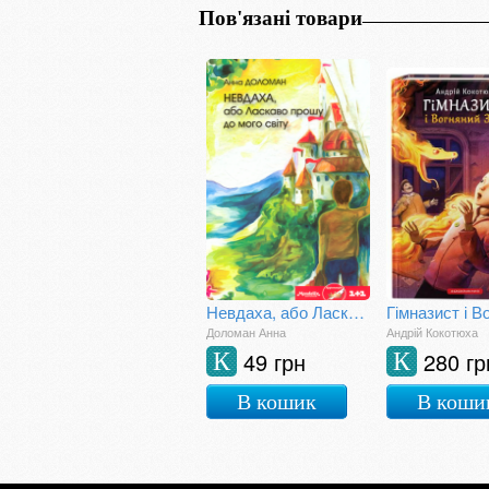
Пов'язані товари
Невдаха, або Ласкаво прошу до мого світу
Доломан Анна
Андрій Кокотюха
49 грн
280 гр
К
К
В кошик
В коши