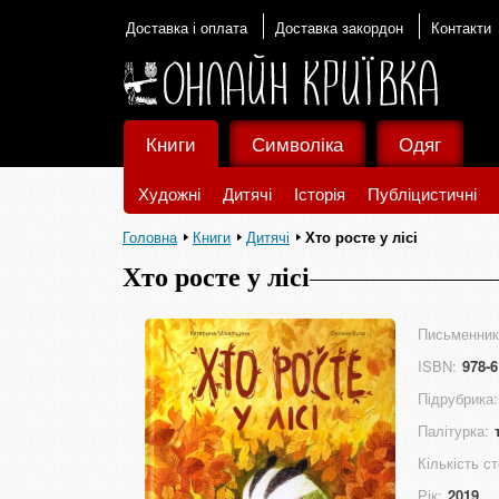
Доставка і оплата
Доставка закордон
Контакти
Книги
Символіка
Одяг
Художні
Дитячі
Історія
Публіцистичні
Головна
Книги
Дитячі
Хто росте у лісі
Хто росте у лісі
Письменник
ISBN:
978-6
Підрубрика:
Палітурка:
Кількість ст
Рік:
2019