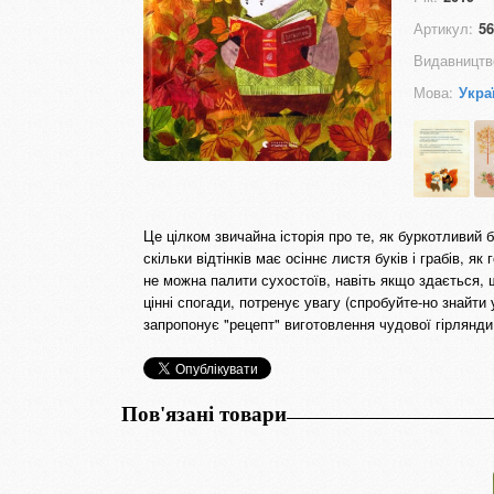
Артикул:
56
Видавництв
Мова:
Укра
Це цілком звичайна історія про те, як буркотливий б
скільки відтінків має осіннє листя буків і грабів, 
не можна палити сухостоїв, навіть якщо здається, 
цінні спогади, потренує увагу (спробуйте-но знайти
запропонує "рецепт" виготовлення чудової гірлянди 
Пов'язані товари