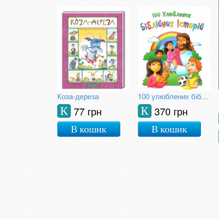
Коза-дереза
100 улюблених біблійних історій
77 грн
370 грн
К
К
В кошик
В кошик