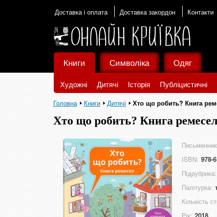
Доставка і оплата
Доставка закордон
Контакти
Книги
Символіка
Одяг
Художні
Дитячі
Історія
Публіцистичні
Головна
Книги
Дитячі
Хто що робить? Книга рем
Хто що робить? Книга ремесе
Письменник
ISBN:
978-6
Підрубрика:
Палітурка:
Кількість ст
Рік:
2018