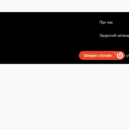
Про нас
Зворотній зв'язо
Користувацька у
Швидко з Бітрікс