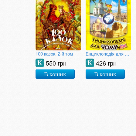
100 казок. 2-й том
Енциклопедія для чомучок. Книга 4
550 грн
426 грн
К
К
В кошик
В кошик