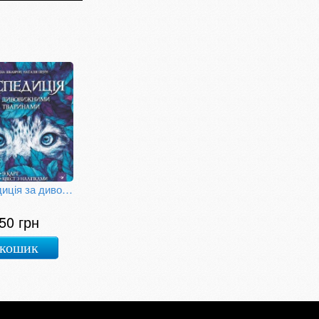
Експедиція за дивовижними тваринами
50 грн
 кошик