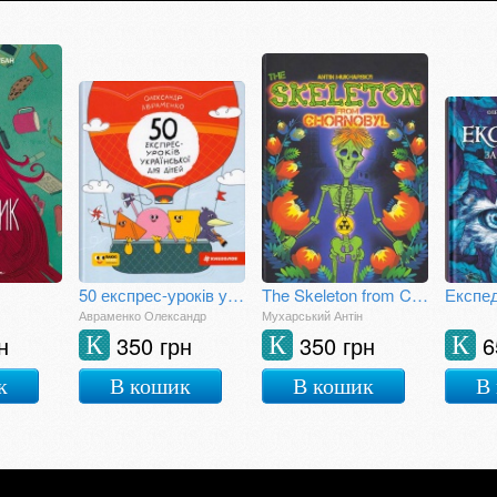
50 експрес-уроків української для дітей
The Skeleton from Chornobyl. A mystical tale for grown-up children
Авраменко Олександр
Мухарський Антін
н
350 грн
350 грн
6
К
К
К
к
В кошик
В кошик
В