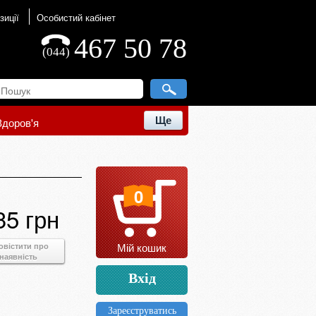
зиції
Особистий кабінет
467 50 78
(044)
Ще
Здоров'я
0
35 грн
Мій кошик
овістити про
наявність
Вхід
Зареєструватись