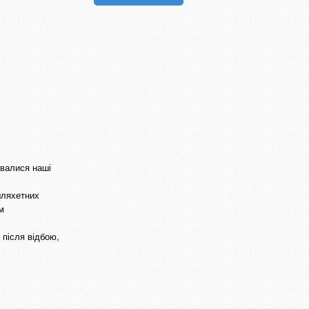
увалися наші
шляхетних
м
 після відбою,