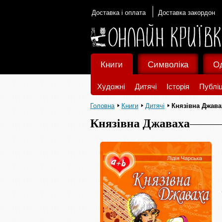
Доставка і оплата
Доставка закордон
Книги
Символіка
О
Художні
Дитячі
Історія
Публіц
Головна
Книги
Дитячі
Князівна Джава
Князівна Джаваха