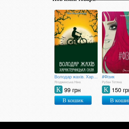
Володар жахів. Характерницька сила.
#Фізик
Ягоджинська Ніна
Рубан Тетяна
99 грн
150 гр
К
К
В кошик
В коши