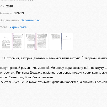
Рік:
2018
Артикул:
399733
Видавництво:
Зелений пес
Мова:
Українська
у ХХ сторіччя, авторка „Нотаток маленької гімназистки”. Її творами зачит
айпопулярніший роман письменниці. Ми знову поринаємо у світ інституту 
же героями. Князівна Джаваха вирізняється серед подруг своїм кавказьки
істю. Саме тому її люблять читачки.
вчителі – усе це не може стримати дівчачий характер, а значить і розмов