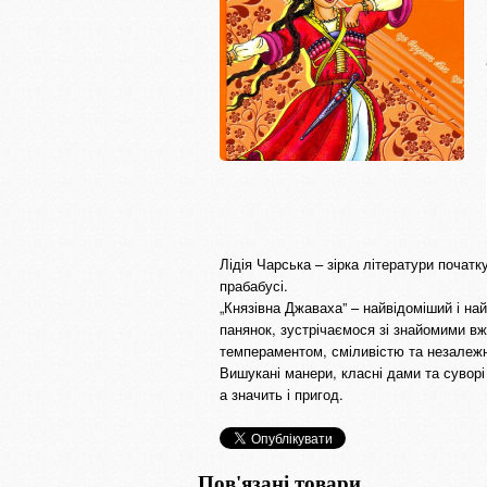
Лідія Чарська – зірка літератури початк
прабабусі.
„Князівна Джаваха” – найвідоміший і н
панянок, зустрічаємося зі знайомими в
темпераментом, сміливістю та незалежн
Вишукані манери, класні дами та суворі 
а значить і пригод.
Пов'язані товари