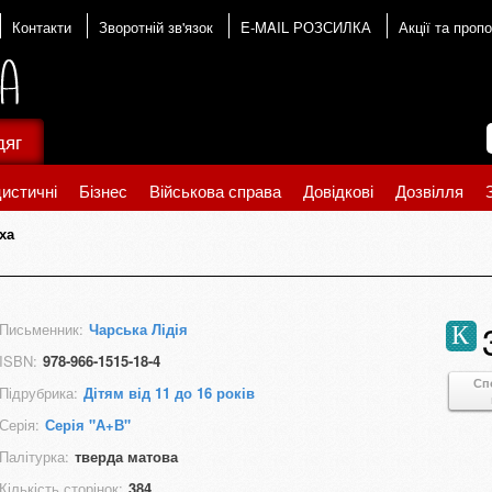
Контакти
Зворотній зв'язок
E-MAIL РОЗСИЛКА
Акції та пропо
дяг
истичні
Бізнес
Військова справа
Довідкові
Дозвілля
ха
Письменник:
Чарська Лідія
К
ISBN:
978-966-1515-18-4
Сп
Підрубрика:
Дітям від 11 до 16 років
Серія:
Серія "А+В"
Палітурка:
тверда матова
Кількість сторінок:
384