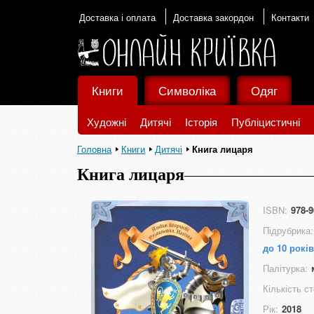
Доставка і оплата
Доставка закордон
Контакти
Книги
Символіка
Одяг
Художні
Дитячі
Історія
Публіцистичні
Головна
Книги
Дитячі
Книга лицаря
Книга лицаря
ISBN:
978-9
Підрубрика:
до 10 років
Палітурка:
Кількість ст
Рік:
2018