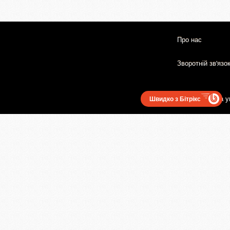
Про нас
Зворотній зв'язо
Користувацька у
Швидко з Бітрікс