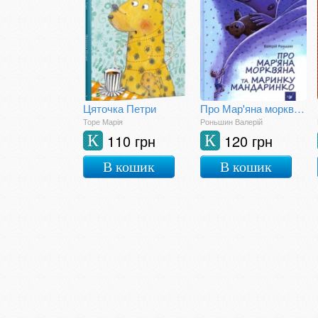
Цяточка Петри
Про Мар'яна морквяна та Маринку Мандаринко
Торе Марія
Роньшин Валерій
110 грн
120 грн
К
К
В кошик
В кошик