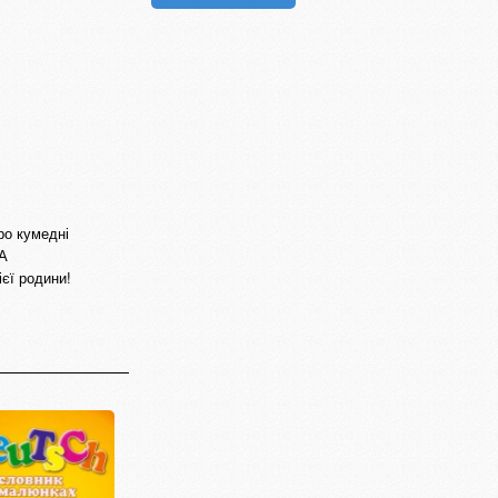
ро кумедні
 А
єї родини!