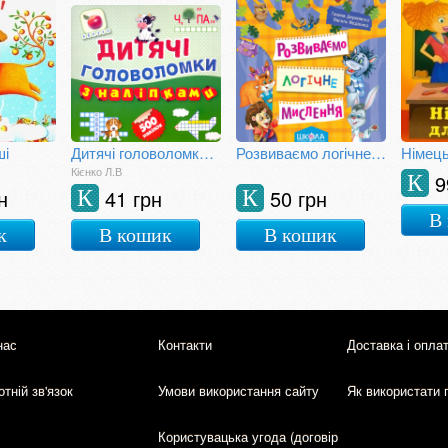
ші
Дитячі головоломки з наліпками. Книга 1
Розвиваємо логічне мислення
Кієнко Л.В
9
К
н
41 грн
50 грн
К
К
В
к
В кошик
В кошик
нас
Контакти
Доставка і опла
тній зв'язок
Умови використання сайту
Як використати 
Користувацька угода (договір