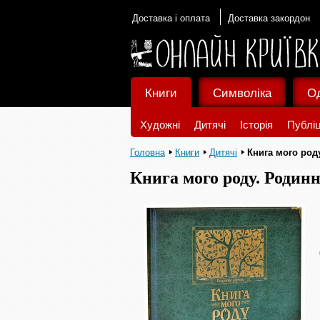
Доставка і оплата
Доставка закордон
Книги
Символіка
О
Художні
Дитячі
Історія
Публіц
Головна
Книги
Дитячі
Книга мого род
Книга мого роду. Родинн