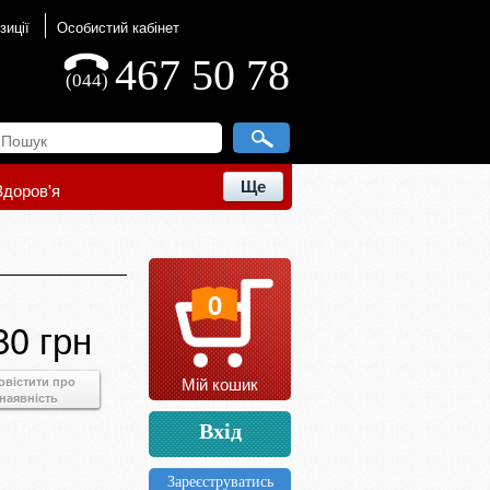
зиції
Особистий кабінет
467 50 78
(044)
Ще
Здоров'я
0
80 грн
Мій кошик
овістити про
наявність
Вхід
Зареєструватись