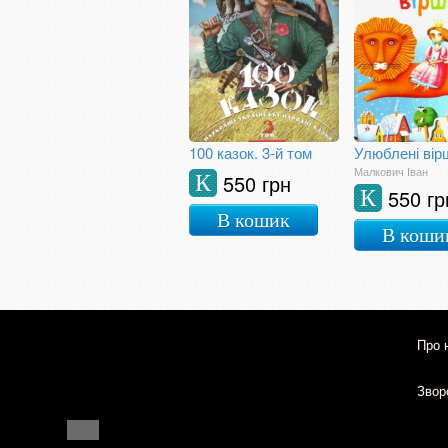
100 казок. 3-й том
Улюблені вір
Малкович Іван
550 грн
К
550 гр
К
В кошик
В коши
Про 
Зворо