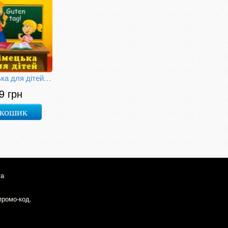
Німецька для дітей: Словник у малюнках. Deutsch
9 грн
 кошик
та
промо-код.