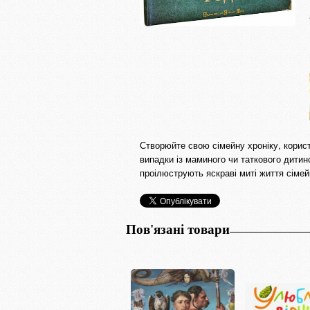
Створюйте свою сімейну хроніку, корис
випадки із маминого чи таткового дити
проілюструють яскраві миті життя сімей
Пов'язані товари