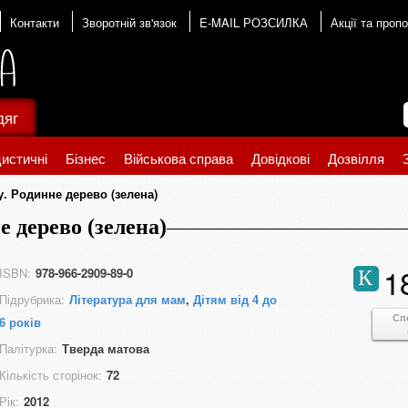
Контакти
Зворотній зв'язок
E-MAIL РОЗСИЛКА
Акції та пропо
дяг
истичні
Бізнес
Військова справа
Довідкові
Дозвілля
у. Родинне дерево (зелена)
е дерево (зелена)
1
ISBN:
978-966-2909-89-0
К
Підрубрика:
Література для мам
,
Дітям від 4 до
Сп
6 років
Палітурка:
Тверда матова
Кількість сторінок:
72
Рік:
2012