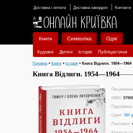
Доставка і оплата
Доставка закордон
Контакти
Книги
Символіка
Одяг
Художні
Дитячі
Історія
Публіцистичні
Головна
Книги
Історія
Книга Відлиги. 1954—1964
Книга Відлиги. 1954—1964
Письменник
ISBN:
9789
Підрубрика:
Серія:
101 
Палітурка:
Кількість ст