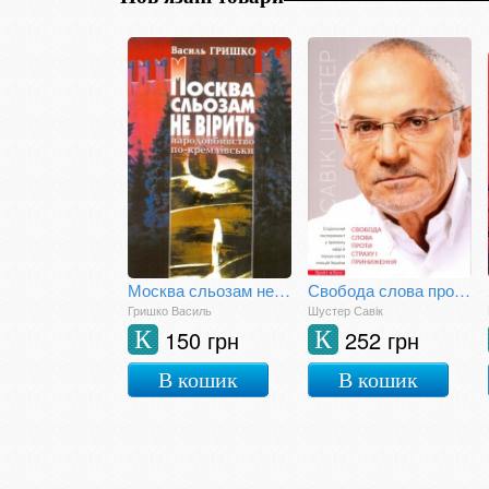
Москва сльозам не вірить (голодомор в Україні)
Свобода слова проти страху і приниження
Гришко Василь
Шустер Савік
150 грн
252 грн
К
К
В кошик
В кошик