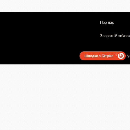
Про нас
Зворотній зв'язо
Користувацька у
Швидко з Бітрікс