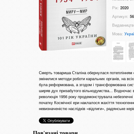
Рік:
2020
Артикул:
56
Видавництв
Мова:
Укра
Смерть товариша Сталіна обернулася потеплінням с
змінилися методи роботи каральних органів, на всіх
була реформована, а згодом і трансформована сист
ширяв дух призабутого вільнодумства... Водночас в
революція 1956 року продемонструвала небезпечні 
початку Космічної ери наклалося жахіття техногенн
невизначеністю наслідків «відлиги», радянське кері
Пов'язані товари