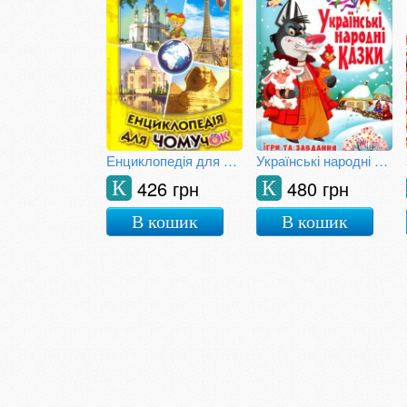
Енциклопедія для чомучок. Книга 4
Українські народні казки. Ігри та завдання
426 грн
480 грн
К
К
В кошик
В кошик