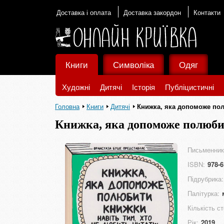
Доставка і оплата
Доставка закордон
Контакти
Книги
Символіка
Одяг
Художні
Дитячі
Історія
Публіцистичні
Головна
Книги
Дитячі
Книжка, яка допоможе пол
Книжка, яка допоможе полюби
читати!
Письменник
ISBN:
978-6
Підрубрика:
Палітурка:
Кількість ст
Рік:
2019