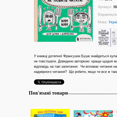
Артикул:
56
Видавництв
Мова:
Укра
У книжці дотепної Франсуази Буше знайдеться купа п
не товстішати. Доведено авторкою: краще щодня мат
відповідь на такі запитання: Чи впливає читання на
надмірного читання? Що робити, якщо ти все ж так
Пов'язані товари