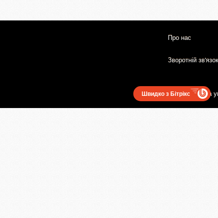
Про нас
Зворотній зв'язо
Користувацька у
Швидко з Бітрікс