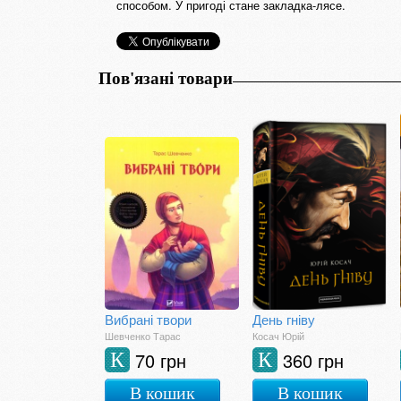
способом. У пригоді стане закладка-лясе.
Пов'язані товари
Вибрані твори
День гніву
Шевченко Тарас
Косач Юрій
70 грн
360 грн
К
К
В кошик
В кошик