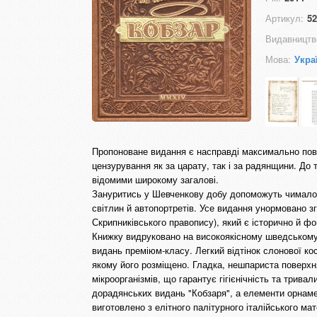
Артикул:
52
Видавництв
Мова:
Укра
Пропоноване видання є насправді максимально повн
цензурування як за царату, так і за радянщини. До 
відомими широкому загалові.
Зануритись у Шевченкову добу допоможуть чимало у
світлин й автопортретів. Усе видання унормовано зг
Скрипниківського правопису), який є історично й 
Книжку видруковано на високоякісному шведському
видань преміюм-класу. Легкий відтінок слонової ко
якому його розміщено. Гладка, нешпариста поверхн
мікроорганізмів, що гарантує гігієнічність та трив
дорадянських видань "Кобзаря", а елементи орнаме
виготовлено з елітного палітурного італійського м