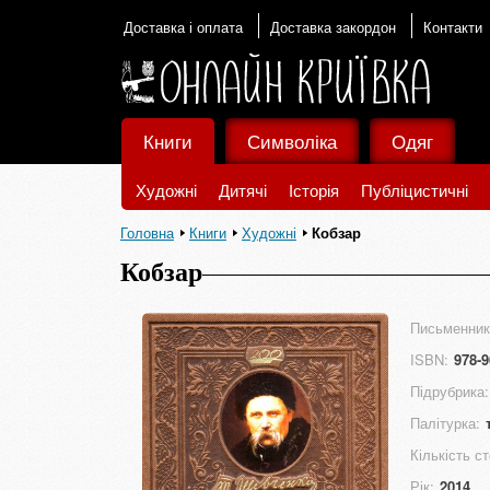
Доставка і оплата
Доставка закордон
Контакти
Книги
Символіка
Одяг
Художні
Дитячі
Історія
Публіцистичні
Головна
Книги
Художні
Кобзар
Кобзар
Письменник
ISBN:
978-9
Підрубрика:
Палітурка:
Кількість ст
Рік:
2014