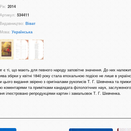
Рік:
2014
Артикул:
534411
Видавництво:
Віват
Мова:
Українська
иг є ті, що мають для певного народу заповітне значення. До них належит
ва збірки у квітні 1840 року стала епохальною подією не лише в українсь
ти цього видання звірено з оригіналами рукописів Т. Г. Шевченка та приж
но коментарями та примітками кандидата філологічних наук, заслуженого
ння ілюстровано репродукціями картин і замальовок Т. Г. Шевченка.