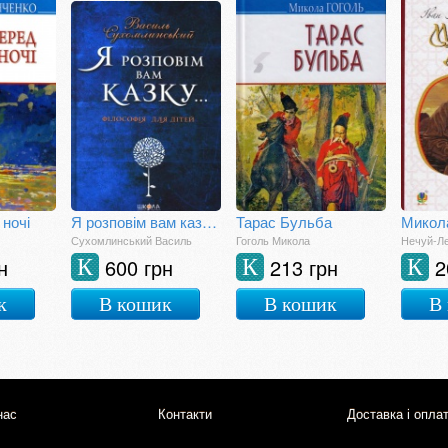
 ночі
Я розповім вам казку... Філософія для дітей
Тарас Бульба
Микол
Сухомлинський Василь
Гоголь Микола
Нечуй-Ле
н
600 грн
213 грн
2
К
К
К
к
В кошик
В кошик
В
нас
Контакти
Доставка і опла