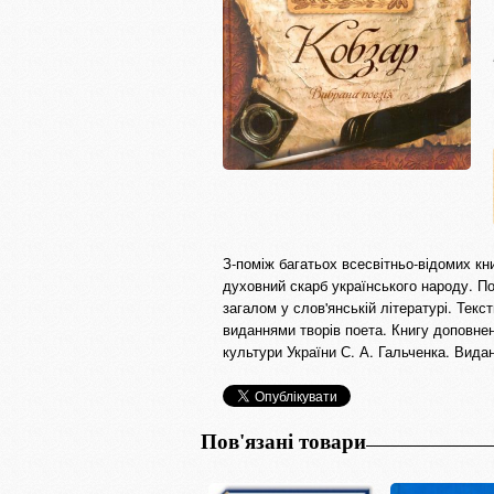
З-поміж багатьох всесвітньо-відомих кн
духовний скарб українського народу. Поя
загалом у слов'янській літературі. Текс
виданнями творів поета. Книгу доповне
культури України С. А. Гальченка. Вида
Пов'язані товари