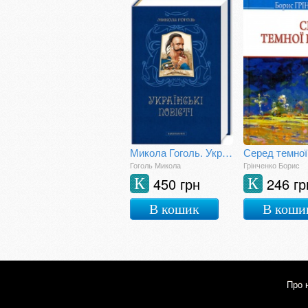
Микола Гоголь. Українські повісті
Серед темної
Гоголь Микола
Грінченко Борис
450 грн
246 гр
К
К
В кошик
В коши
Про 