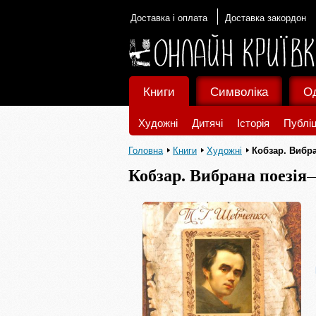
Доставка і оплата
Доставка закордон
Книги
Символіка
О
Художні
Дитячі
Історія
Публіц
Головна
Книги
Художні
Кобзар. Вибра
Кобзар. Вибрана поезія