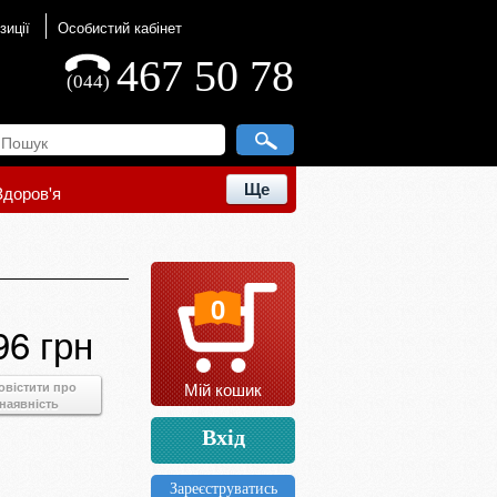
зиції
Особистий кабінет
467 50 78
(044)
Ще
Здоров'я
0
96 грн
Мій кошик
овістити про
наявність
Вхід
Зареєструватись