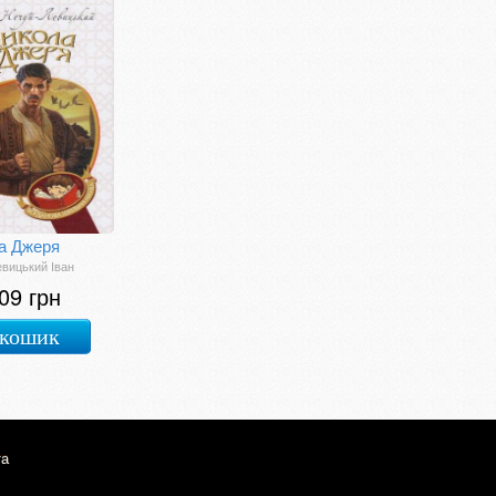
а Джеря
вицький Іван
09 грн
 кошик
та