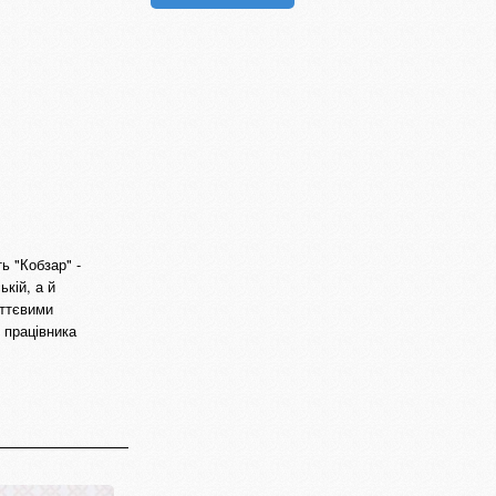
ь "Кобзар" -
кій, а й
иттєвими
 працівника