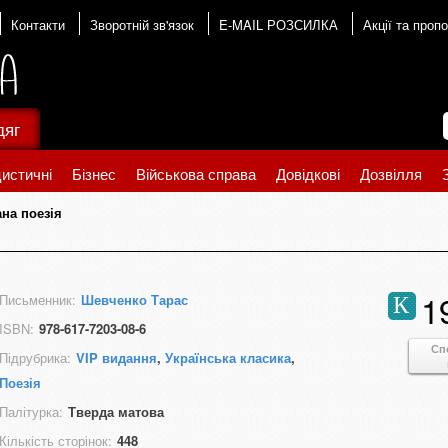
Контакти
Зворотній зв'язок
E-MAIL РОЗСИЛКА
Акції та пропо
дяг
истичні
Бізнес
Військова справа
Довідкові
Дозвілля
на поезія
1
Письменник:
Шевченко Тарас
К
ISBN:
978-617-7203-08-6
Сп
Підрубрика:
VIP видання
,
Українська класика
,
Поезія
Палітурка:
Тверда матова
Кількість сторінок:
448