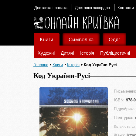
Доставка і оплата
Доставка закордон
Контакти
Книги
Символіка
Одяг
Художні
Дитячі
Історія
Публіцистичні
Головна
Книги
Історія
Код України-Русі
Код України-Русі
Письменник
ISBN:
978-9
Підрубрика:
Палітурка:
Кількість ст
Жанр:
Істо