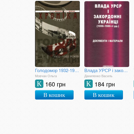
Голодомор 1932-1933 років в Україні : Хроніка
Влада УРСР і закордонні українці (1950-1980-ті рр.)
Мовчан Ольга
Даниленко Василь
160 грн
184 грн
К
К
В кошик
В кошик