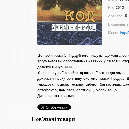
Рік:
2012
Артикул:
51
Видавництв
Мова:
Укра
Це про книжки С. Піддубного пишуть, що «одна сенс
аргументовані спростування наявних у світовій істо
далекої минувшини.
Уперше в українській історіографії автор докладно 
дохристиянську релігійну систему наших Предків. 
Геродота, Гомера, Гесіода, Біблію і багато інших 
артефактів, пам’яток, святилищ, мапах тощо.
Для широкого загалу.
Пов'язані товари