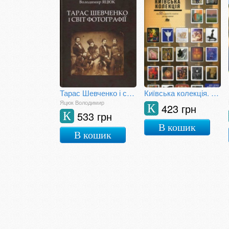
Тарас Шевченко і світ фотографії. Альбом-монографія
Київська колекція. Єврейська тема в творах художників України від 50-х
Яцюк Володимир
423 грн
К
533 грн
К
В кошик
В кошик