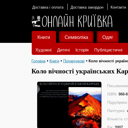
Доставка і оплата
Доставка закордон
Контакти
Книги
Символіка
Одяг
Художні
Дитячі
Історія
Публіцистичні
Головна
Книги
Подарункові
Коло вічності україн
Коло вічності українських Ка
Письменник
ISBN:
966-8
Підрубрика:
Палітурка:
Кількість ст
Рік:
2007