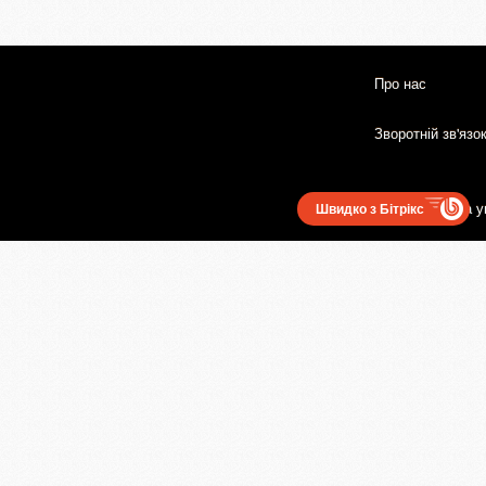
Про нас
Зворотній зв'язо
Користувацька у
Швидко з Бітрікс