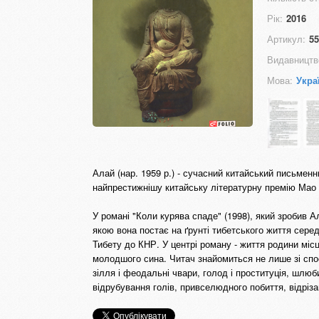
Рік:
2016
Артикул:
55
Видавництв
Мова:
Укра
Алай (нар. 1959 р.) - сучасний китайський письмен
найпрестижнішу китайську літературну премію Мао 
У романі "Коли курява спаде" (1998), який зробив 
якою вона постає на ґрунті тибетського життя серед
Тибету до КНР. У центрі роману - життя родини місц
молодшого сина. Читач знайомиться не лише зі спос
зілля і феодальні чвари, голод і проституція, шлюби
відрубування голів, привселюдного побиття, відрізання