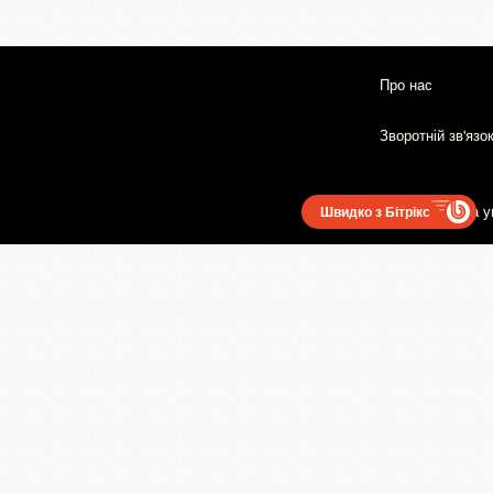
Про нас
Зворотній зв'язо
Користувацька у
Швидко з Бітрікс