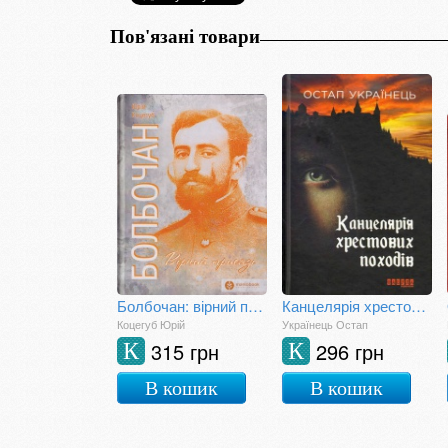
Пов'язані товари
Болбочан: вірний присязі
Канцелярія хрестових походів
Коцегуб Юрій
Українець Остап
315 грн
296 грн
К
К
В кошик
В кошик