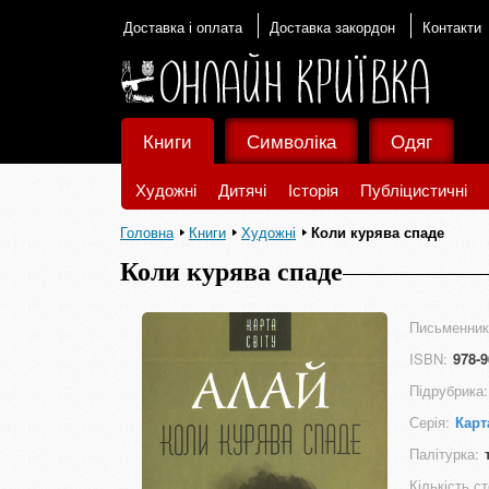
Доставка і оплата
Доставка закордон
Контакти
Книги
Символіка
Одяг
Художні
Дитячі
Історія
Публіцистичні
Головна
Книги
Художні
Коли курява спаде
Коли курява спаде
Письменник
ISBN:
978-9
Підрубрика:
Серія:
Карт
Палітурка:
Кількість ст