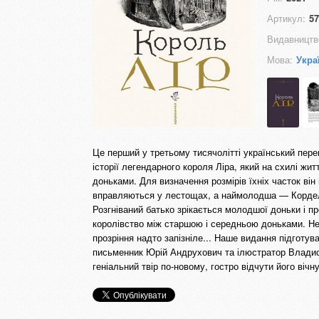
Артикул:
57
Видавництв
Мова:
Укра
Це перший у третьому тисячолітті український пер
історії легендарного короля Ліра, який на схилі жит
доньками. Для визначення розмірів їхніх часток він
вправляються у лестощах, а наймолодша — Корделі
Розгніваний батько зрікається молодшої доньки і п
королівство між старшою і середньою доньками. Нев
прозріння надто запізніле... Наше видання підготу
письменник Юрій Андрухович та ілюстратор Владис
геніальний твір по-новому, гостро відчути його вічн