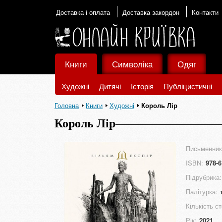
Доставка і оплата
Доставка закордон
Контакти
Книги
Символіка
Одяг
Художні
Дитячі
Історія
Публіцистичні
Головна
Книги
Художні
Король Лір
Король Лір
Письменник
ISBN:
978-6
Підрубрика:
Палітурка:
Кількість ст
Рік:
2021