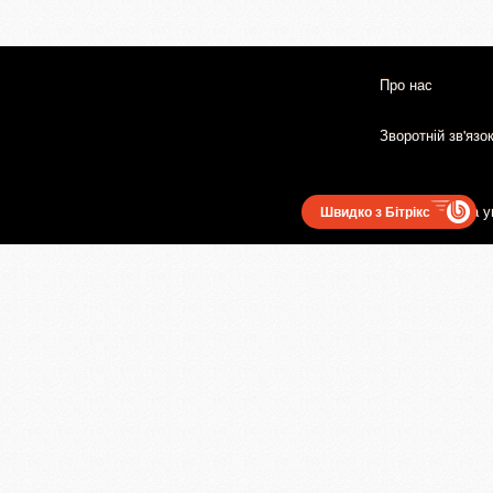
Про нас
Зворотній зв'язо
Користувацька у
Швидко з Бітрікс