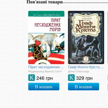
Пов'язані товари
Пірат несходжених морів та інші історії
Граф Монте-Крісто. Том 2
Фіцджеральд Френсіс Скотт
Дюма Олександр
246 грн
329 грн
К
К
В кошик
В кошик