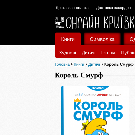
Доставка і оплата
Доставка закордон
Книги
Символіка
О
Художні
Дитячі
Історія
Публіц
Головна
Книги
Дитячі
Король Смурф
Король Смурф