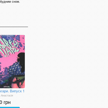
обудним сном.
Агари. Випуск 1
 Анастасія
0 грн