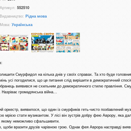
Артикул:
552510
Видавництво:
Рідна мова
Мова:
Українська
в:
лишити Смурфидол на кілька днів у своїх справах. Та хто буде головни
умінь усі погодилися, що це питання слід вирішити в демократичний спо
 обранець виявився не схильним до демократичного стилю правління. С
. Назріває громадянська війна…
 оркестр, виявилося, що один із смурфиків геть-чисто позбавлений муз
єю мрією стати музикантом. У лісі він зустрів добру фею Аврору, яка да
а якому неможливо сфальшивити.
, щоби вразити друзів чарівною грою. Однак фея Аврора насправді вия