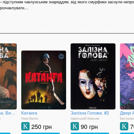
підступним чаклунським знаряддям, від якого смурфики заснули непр
х розчаклувати…
Залізна Голова. Випуск #1
Катанга
Залізна Голова. #2
Двері 
м
Нюрі Валлє
Удинський Максим
Бистрова
250 грн
90 грн
7
К
К
К