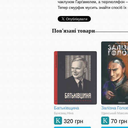
чаклуном Ґарґамелем, а тюрлюляфон — 
Тепер смурфик мусить знайти спосіб ї
Пов'язані товари
Батьківщина
Бунєвац Ніна
Удинський Макси
320 грн
70 грн
К
К