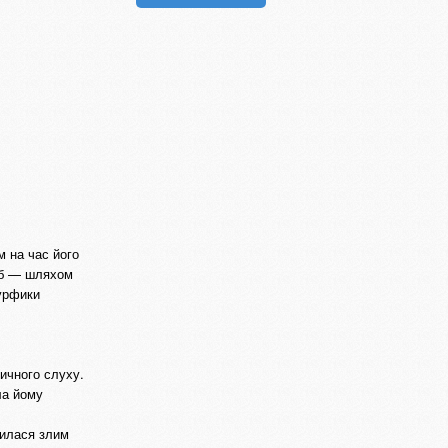
м на час його
сіб — шляхом
мурфики
ичного слуху.
ла йому
вилася злим