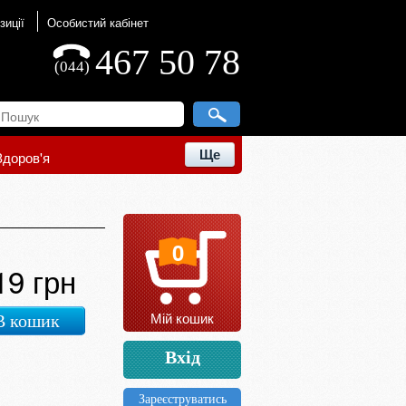
зиції
Особистий кабінет
467 50 78
(044)
Ще
Здоров'я
0
19 грн
Мій кошик
В кошик
Вхід
Зареєструватись