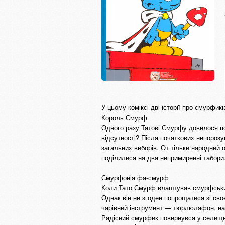
У цьому коміксі дві історії про смурфикі
Король Смурф
Одного разу Татові Смурфу довелося по
відсутності? Після початкових непороз
загальних виборів. От тільки народний
поділилися на два непримиренні табори
Смурфонія фа-смурф
Коли Тато Смурф влаштував смурфський
Однак він не згоден попрощатися зі сво
чарівний інструмент — тюрлюляфон, н
Радісний смурфик повернувся у селище