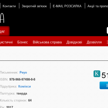
Контакти
Зворотній зв'язок
E-MAIL РОЗСИЛКА
Акції та пропо
дяг
истичні
Бізнес
Військова справа
Довідкові
Дозвілля
5
Письменник:
Peyo
К
ISBN:
978-966-97498-8-8
Підрубрика:
Комікси
Палітурка:
тверда
Кількість сторінок:
64
Рік:
2017