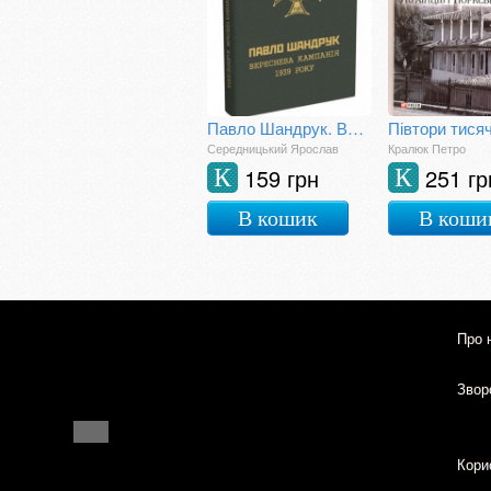
Павло Шандрук. Вереснева кампанія 1939 року
Середницький Ярослав
Кралюк Петро
159 грн
251 гр
К
К
В кошик
В коши
Про 
Зворо
Кори