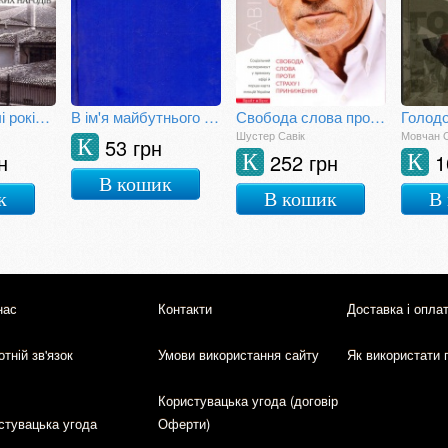
Півтори тисячі років разом. Спільна історія українців і тюркських народів
В ім'я майбутнього нації
Свобода слова проти страху і приниження
Шустер Савік
Мовчан 
53 грн
К
н
252 грн
1
К
К
В кошик
к
В кошик
В
нас
Контакти
Доставка і опла
тній зв'язок
Умови використання сайту
Як використати 
Користувацька угода (договір
стувацька угода
Оферти)