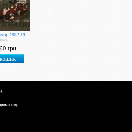
Голодомор 1932-1933 років в Україні : Хроніка
Ольга
60 грн
 кошик
та
промо-код.