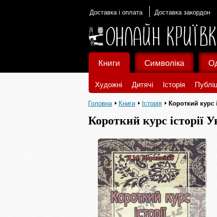
Доставка і оплата
Доставка закордон
Книги
Символіка
О
Художні
Дитячі
Історія
Публіц
Головна
Книги
Історія
Короткий курс і
Короткий курс історії У