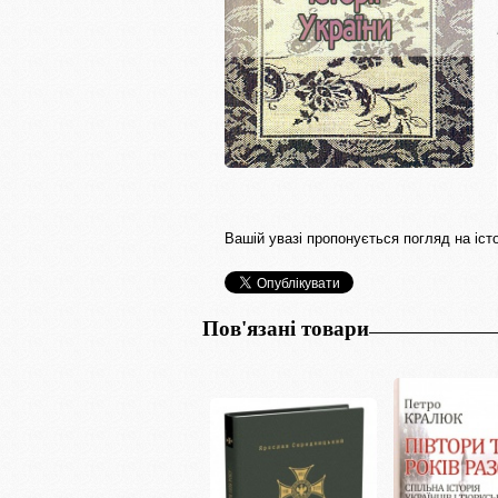
Вашій увазі пропонується погляд на іст
Пов'язані товари