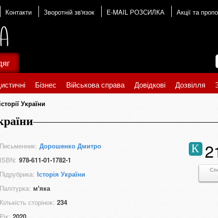
Контакти
Зворотній зв'язок
E-MAIL РОЗСИЛКА
Акції та пропо
дяг
истичні
Бізнес
Військова справа
Довідкові
Дозвілля
сторії України
країни
2
Письменник:
Дорошенко Дмитро
К
ISBN:
978-611-01-1782-1
Сп
Підрубрика:
Історія України
Палітурка:
м'яка
Кількість сторінок:
234
Рік:
2020