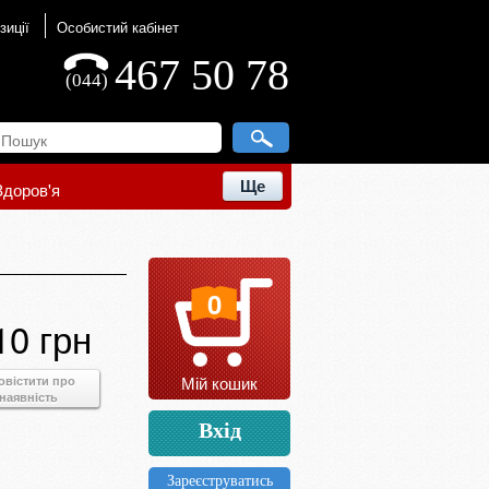
зиції
Особистий кабінет
467 50 78
(044)
Ще
Здоров'я
0
10 грн
Мій кошик
овістити про
наявність
Вхід
Зареєструватись