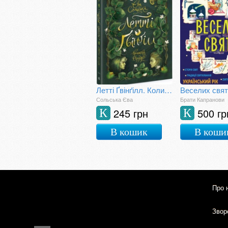
Летті Ґвінґілл. Колиска друїдів
Веселих свят
Сольська Єва
Брати Капранови
245 грн
500 гр
К
К
В кошик
В коши
Про 
Зворо