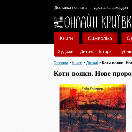
Доставка і оплата
Доставка закордон
Книги
Символіка
О
Художні
Дитячі
Історія
Публіц
Головна
Книги
Дитячі
Коти-вояки. Нов
Коти-вояки. Нове пророц