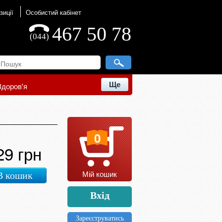
зиції
Особистий кабінет
467 50 78
(044)
Ще
Здоров'я
0
29 грн
Мій кошик
В кошик
Вхід
Зареєструватись