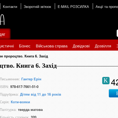
Контакти
Зворотній зв'язок
E-MAIL РОЗСИЛКА
Акції та пропо
дяг
истичні
Бізнес
Військова справа
Довідкові
Дозвілля
е пророцтво. Книга 6. Захід
тво. Книга 6. Захід
4
Письменник:
Гантер Ерін
К
ISBN:
978-617-7661-51-0
Підрубрика:
Дітям від 11 до 16 років
Серія:
Коти-вояки
Палітурка:
тверда матова
Кількість сторінок:
320