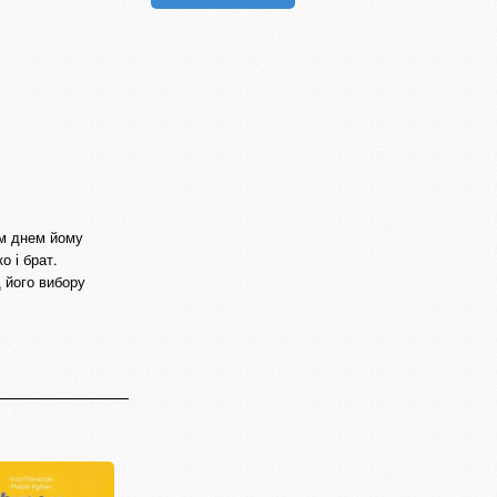
им днем йому
 і брат.
 його вибору