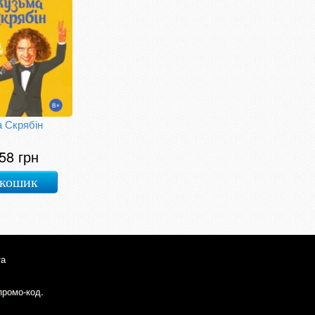
 Скрябін
58 грн
 кошик
та
промо-код.