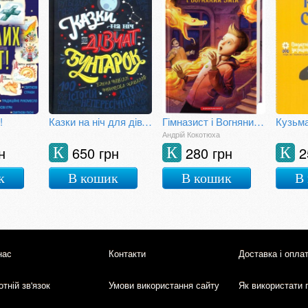
!
Казки на ніч для дівчаток-бунтарок
Гімназист і Вогняний Змій
Кузьма
Андрій Кокотюха
н
650 грн
280 грн
2
К
К
К
к
В кошик
В кошик
В
нас
Контакти
Доставка і опла
тній зв'язок
Умови використання сайту
Як використати 