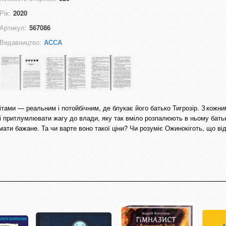
Рік:
2020
Артикул:
567086
Видавництво:
АССА
тами — реальним і потойбічним, де блукає його батько Тигрозір. З кожн
 притлумлювати жагу до влади, яку так вміло розпалюють в ньому батько
ти бажане. Та чи варте воно такої ціни? Чи розуміє Ожинокіготь, що від