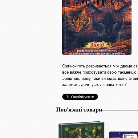
Ожинокіготь розривається між двома сві
все важче приховувати свою таємницю і
Зрештою, йому таки випадає шанс отрима
залежить доля усіх лісових котів?
Пов'язані товари