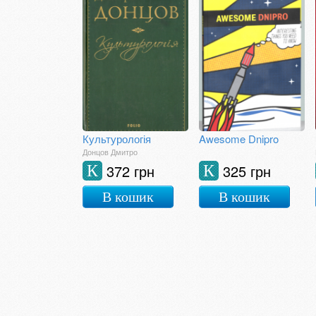
Культурологія
Awesome Dnipro
Донцов Дмитро
372 грн
325 грн
К
К
В кошик
В кошик