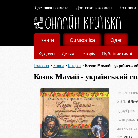
Доставка і оплата
Доставка закордон
Контакти
Книги
Символіка
Одяг
Художні
Дитячі
Історія
Публіцистичні
Головна
Книги
Історія
Козак Мамай - український
Козак Мамай - український сп
Письменник
ISBN:
978-9
Підрубрика:
Палітурка:
Кількість ст
Рік:
2017