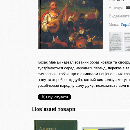
Артикул:
55
Видавництв
Мова:
Укра
Козак Мамай - ідеалізований образ козака та своєрі
зустрічаються серед народних легенд, переказів та
символіки - кобзи, що є символом національних тра
гніву та хоробрості; дуба, котрий символізує могутн
уособлював народну силу духу, незламність волі в
Пов'язані товари