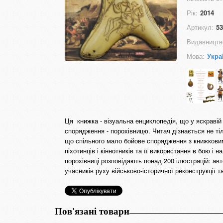
Рік:
2014
Артикул:
53
Видавництв
Мова:
Укра
Ця книжка - візуальна енциклопедія, що у яскравій
спорядження - порохівницю. Читач дізнається не тіль
що спільного мало бойове спорядження з книжковим
піхотинців і кіннотників та її використання в бою і
порохівниці розповідають понад 200 ілюстрацій: авт
учасників руху військово-історичної реконструкції т
Пов'язані товари