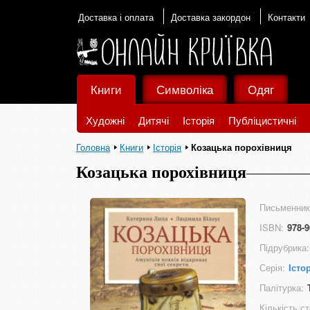
Доставка і оплата
Доставка закордон
Контакти
Книги
Символіка
Одяг
Художні
Дитячі
Історія
Публіцистичні
Головна
Книги
Історія
Козацька порохівниця
Козацька порохівниця
Письменник
ISBN:
978-9
Підрубрика:
Серія:
Істо
Палітурка:
Кількість ст