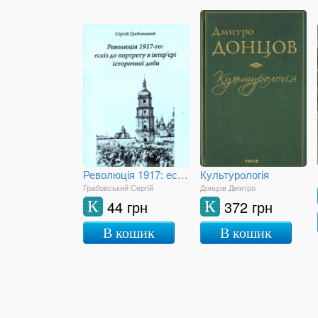
Революція 1917: ескіз до портрету в інтер'єрі історичної доби
Культурологія
Грабовський Сергій
Донцов Дмитро
44 грн
372 грн
К
К
В кошик
В кошик