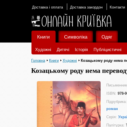
Доставка і оплата
Доставка закордон
Контакти
Книги
Символіка
Одяг
Художні
Дитячі
Історія
Публіцистичні
Головна
Книги
Художні
Козацькому роду нема п
Козацькому роду нема перевод
Письменник
ISBN:
978-9
Підрубрика:
роман
Серія:
Укра
Палітурка: