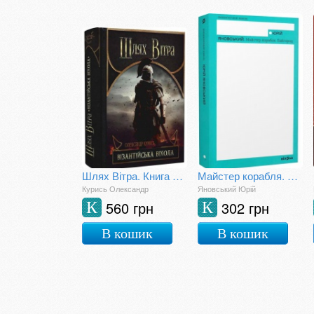
Шлях Вітра. Книга 2. Візантійська віхола
Майстер корабля. Байгород
Курись Олександр
Яновський Юрій
560 грн
302 грн
К
К
В кошик
В кошик