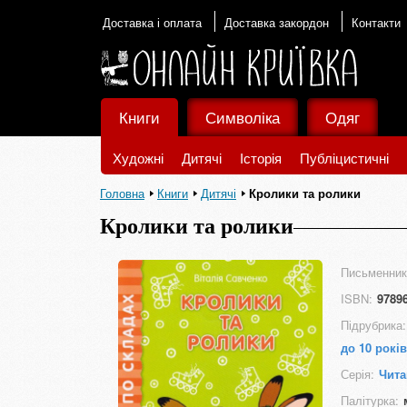
Доставка і оплата
Доставка закордон
Контакти
Книги
Символіка
Одяг
Художні
Дитячі
Історія
Публіцистичні
Головна
Книги
Дитячі
Кролики та ролики
Кролики та ролики
Письменник
ISBN:
9789
Підрубрика:
до 10 років
Серія:
Чита
Палітурка: