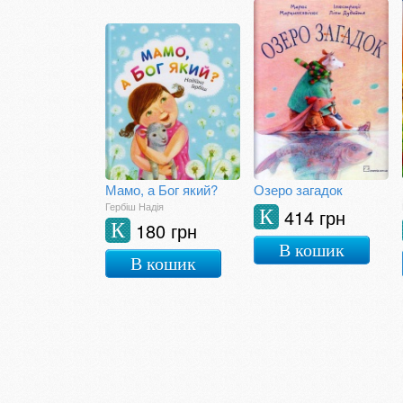
Мамо, а Бог який?
Озеро загадок
Гербіш Надія
414 грн
К
180 грн
К
В кошик
В кошик