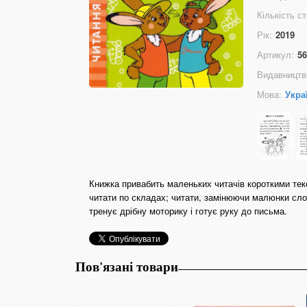
Кількість ст
Рік:
2019
Артикул:
56
Видавництв
Мова:
Укра
Книжка привабить маленьких читачів короткими те
читати по складах; читати, замінюючи малюнки сло
тренує дрібну моторику і готує руку до письма.
Пов'язані товари