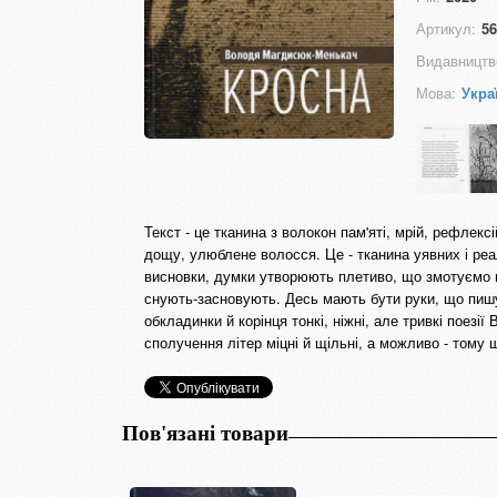
Артикул:
56
Видавництв
Мова:
Укра
Текст - це тканина з волокон пам'яті, мрій, рефлек
дощу, улюблене волосся. Це - тканина уявних і реаль
висновки, думки утворюють плетиво, що змотуємо в р
снують-засновують. Десь мають бути руки, що пишут
обкладинки й корінця тонкі, ніжні, але тривкі поез
сполучення літер міцні й щільні, а можливо - тому
Пов'язані товари