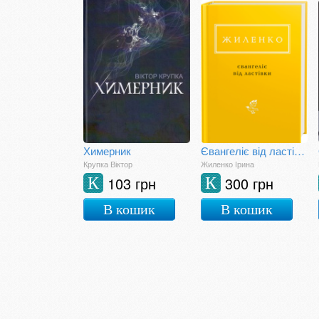
Химерник
Євангеліє від ластівки
Крупка Віктор
Жиленко Ірина
103 грн
300 грн
К
К
В кошик
В кошик