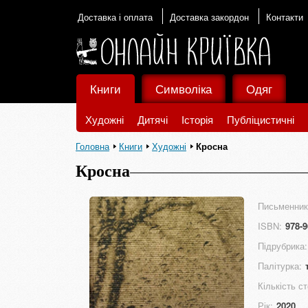
Доставка і оплата
Доставка закордон
Контакти
Книги
Символіка
Одяг
Художні
Дитячі
Історія
Публіцистичні
Головна
Книги
Художні
Кросна
Кросна
Письменник
ISBN:
978-9
Підрубрика:
Палітурка:
Кількість ст
Рік:
2020