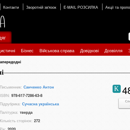
Контакти
Зворотній зв'язок
E-MAIL РОЗСИЛКА
Акції та пропо
дяг
истичні
Бізнес
Військова справа
Довідкові
Дозвілля
Напередодні
ні
4
Письменник:
Санченко Антон
К
ISBN:
978-617-7286-63-8
Сп
Підрубрика:
Сучасна українська
Палітурка:
тверда
Кількість сторінок:
272
Рік:
2020