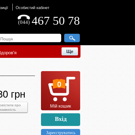
зиції
Особистий кабінет
467 50 78
(044)
Ще
Здоров'я
0
80 грн
Мій кошик
овістити про
наявність
Вхід
Зареєструватись