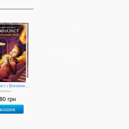
Гімназист і Вогняний Змій
окотюха
80 грн
 кошик