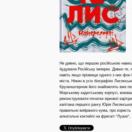
Не дивно, що першою російською навкол
будували Російську імперію. Дивно те, 
навіть якщо прізвище одного з них фон 
міста. Ніжин в усіх біографіях Лисянськ
Крузенштерном його знайомлять вже пер
Морському кадетському корпусі, воювал
реконструювати початки зіркової кар'єр
капітана першого рангу Юрія Лисянськог
правильно вибраного кума, про користь 
алкогольні коктейлі на фрегаті "Луазо",