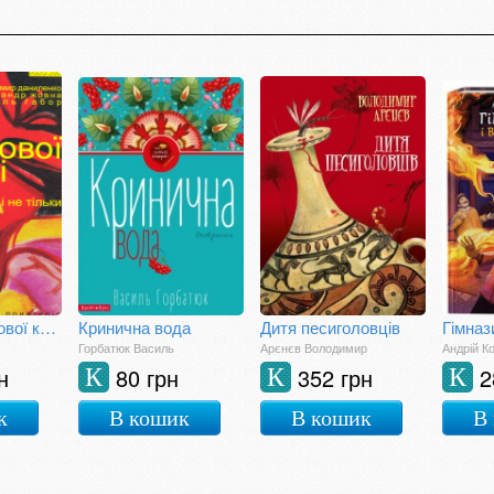
Свято гарбузової княгині
Кринична вода
Дитя песиголовців
Горбатюк Василь
Арєнєв Володимир
Андрій К
н
80 грн
352 грн
2
К
К
К
к
В кошик
В кошик
В