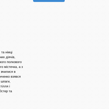
та німці
их діячів,
ького полкового
го містечка, а з
 вчилися в
анченко взявся
 шпаги,
тілля і
Остер та