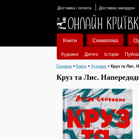
Доставка і оплата
Доставка закордон
Книги
Символіка
О
Художні
Дитячі
Історія
Публіц
Головна
Книги
Художні
Круз та Лис. 
Круз та Лис. Напередод