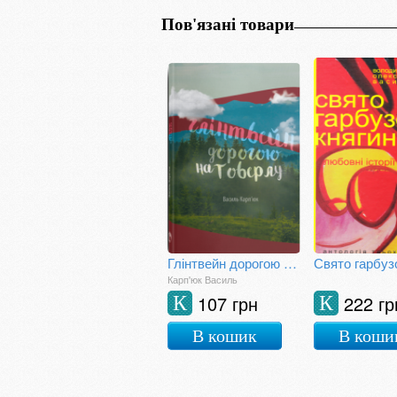
Пов'язані товари
Глінтвейн дорогою на Говерлу
Карп'юк Василь
107 грн
222 гр
К
К
В кошик
В коши