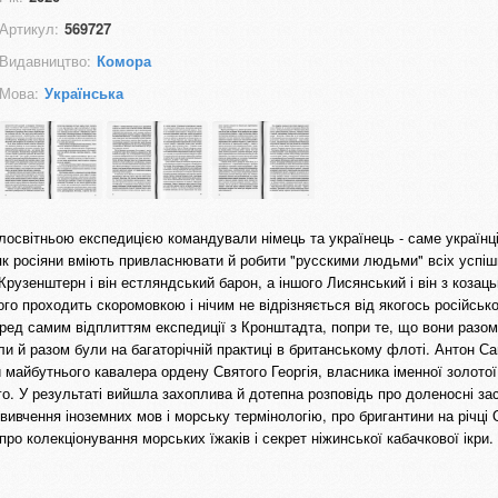
Артикул:
569727
Видавництво:
Комора
Мова:
Українська
освітньою експедицією командували німець та українець - саме українці 
як росіяни вміють привласнювати й робити "русскими людьми" всіх успішн
Крузенштерн і він естляндський барон, а іншого Лисянський і він з козац
ого проходить скоромовкою і нічим не відрізняється від якогось російсько
ед самим відплиттям експедиції з Кронштадта, попри те, що вони разом
и й разом були на багаторічній практиці в британському флоті. Антон С
и майбутнього кавалера ордену Святого Георгія, власника іменної золотої
о. У результаті вийшла захоплива й дотепна розповідь про доленосні зас
вивчення іноземних мов і морську термінологію, про бригантини на річці 
 про колекціонування морських їжаків і секрет ніжинської кабачкової ікри.