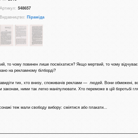
Артикул:
548657
Видавництво:
Піраміда
й, то чому повинен лише посміхатися? Якщо мертвий, то чому відчуваєш
вано на рекламному білборді?
навидіти тих, хто внизу, споживачів реклами — людей. Вони обмежені, в
им законам, ними так легко маніпулювати. Хто переможе в цій боротьбі гл
сонажі теж мали свободу вибору: сміятися або плакати...