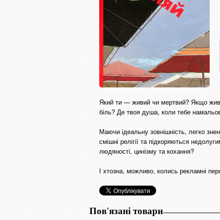
Який ти — живий чи мертвий? Якщо живи
біль? Де твоя душа, коли тебе намальо
Маючи ідеальну зовнішність, легко зне
смішні релігії та підкоряються недолуг
людяності, цинізму та кохання?
І хтозна, можливо, колись рекламні пер
Пов'язані товари