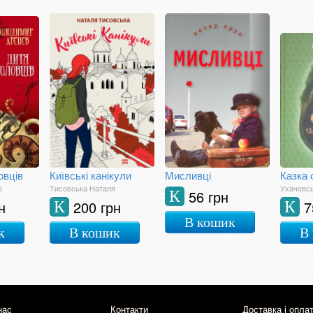
овців
Київські канікули
Мисливці
р
Тисовська Наталя
Ухачевсь
56 грн
К
н
200 грн
7
К
К
В кошик
к
В кошик
В
нас
Контакти
Доставка і опла