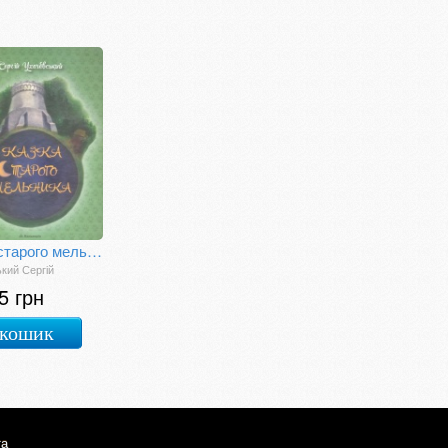
Казка старого мельника
кий Сергій
5 грн
 кошик
та