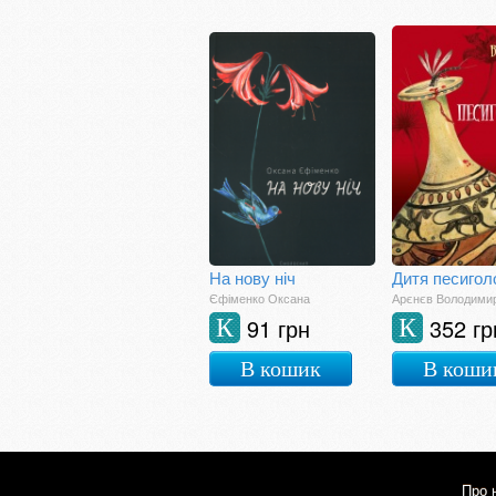
На нову ніч
Дитя песигол
Єфіменко Оксана
Арєнєв Володими
91 грн
352 гр
К
К
В кошик
В коши
Про 