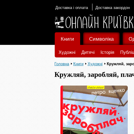
Доставка і оплата
Доставка закордон
Книги
Символіка
О
Художні
Дитячі
Історія
Публіц
Головна
Книги
Художні
Кружляй, зар
Кружляй, заробляй, пла