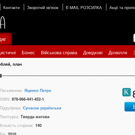
Контакти
Зворотній зв'язок
E-MAIL РОЗСИЛКА
Акції та пропо
дяг
истичні
Бізнес
Військова справа
Довідкові
Дозвілля
обляй, плач
ч
Письменник:
Яценко Петро
К
ISBN:
978-966-441-452-1
Підрубрика:
Сучасна українська
Палітурка:
Тверда матова
Кількість сторінок:
140
Рік:
2016