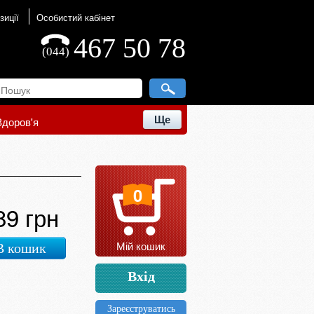
зиції
Особистий кабінет
467 50 78
(044)
Ще
Здоров'я
0
89 грн
Мій кошик
В кошик
Вхід
Зареєструватись