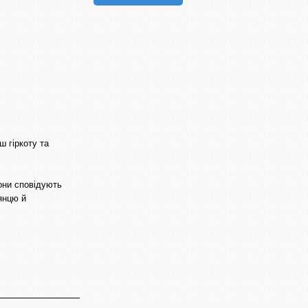
 гіркоту та
они сповідують
янцю й