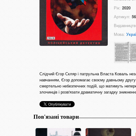
Рік:
2020
Артикул:
56
Видавництв
Мова:
Укра
Слідчий Єгор Скляр і патрульна Власта Коваль нез
навчанням, Єгор допомагає своєму давньому другу 
смертельно небезпечних подій, що матимуть неперед
злочинців і розв'язати драматичну загадку зникненн
Пов'язані товари