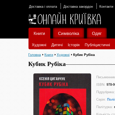
Доставка і оплата
Доставка закордон
Контакти
Книги
Символіка
Одяг
Художні
Дитячі
Історія
Публіцистичні
Головна
Книги
Художні
Кубик Рубіка
Кубик Рубіка
Письменник
ISBN:
978-9
Підрубрика:
Серія:
Полі
Палітурка:
Кількість ст