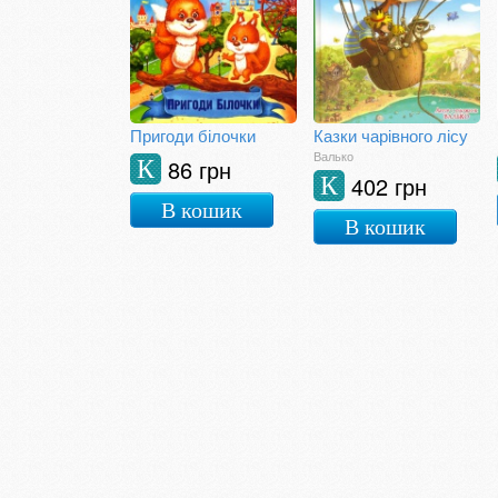
Пригоди білочки
Казки чарівного лісу
Валько
86 грн
К
402 грн
К
В кошик
В кошик