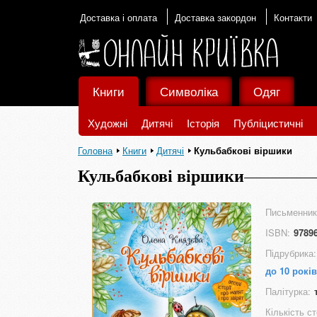
Доставка і оплата
Доставка закордон
Контакти
Книги
Символіка
Одяг
Художні
Дитячі
Історія
Публіцистичні
Головна
Книги
Дитячі
Кульбабкові віршики
Кульбабкові віршики
Письменник
ISBN:
9789
Підрубрика:
до 10 років
Палітурка:
Кількість ст