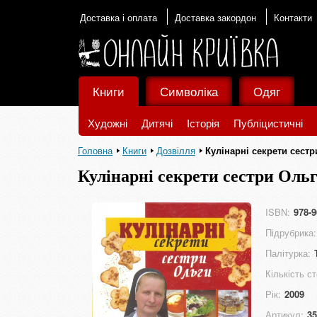
Доставка і оплата
Доставка закордон
Контакти
Книги
Символіка
Одяг
Художні
Дитячі
Історія
Публіцистичні
Головна
Книги
Дозвілля
Кулінарні секрети сестр
Кулінарні секрети сестри Оль
ISBN:
978-9
Підрубрика:
Палітурка:
Кількість ст
Рік:
2009
Артикул:
35