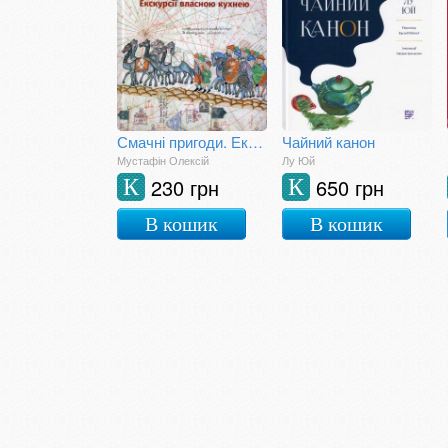
Смачні пригоди. Екскурсії власною кухнею
Чайний канон
Мустафін Олексій
Лу Юй
230 грн
650 грн
К
К
В кошик
В кошик