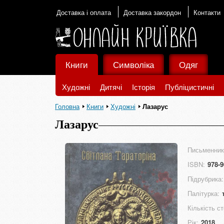
Доставка і оплата
Доставка закордон
Контакти
Книги
Символіка
Одяг
Художні
Дитячі
Історія
Публіцистичні
Головна
Книги
Художні
Лазарус
Лазарус
Письменник
ISBN:
978-9
Підрубрика:
Палітурка:
Кількість ст
Рік:
2018