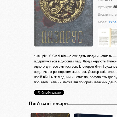
Артикул:
55
Видавництв
Мова:
Укра
1913 рік. У Києві вільно сусідять люди й нечисть —
підтримується відносний лад. Люди керують Імпері
одного дня все змінюється. В очереті біля Трухан
водяників з розпоротим животом. Доктор-змієголов
новій війні між людьми й нечистю, залучають досв
проїздом. Але чи зможе він побороти власних демоні
Пов'язані товари