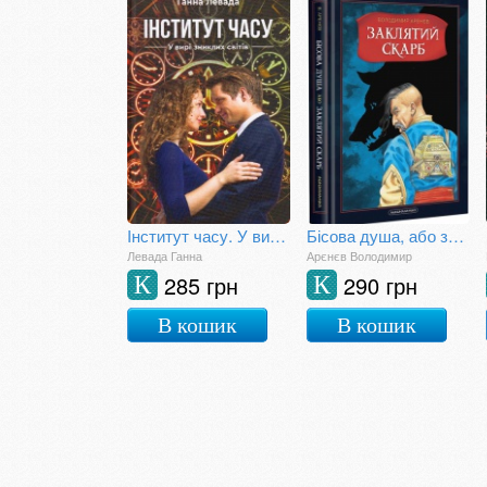
Інститут часу. У вирі зниклих світів
Бісова душа, або заклятий скарб
Левада Ганна
Арєнєв Володимир
285 грн
290 грн
К
К
В кошик
В кошик