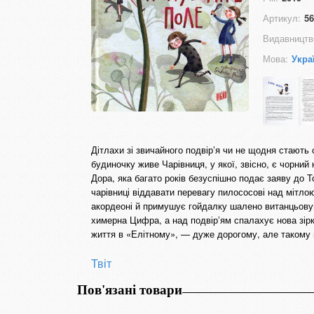
Артикул:
56
Видавництв
Мова:
Укра
Дітлахи зі звичайного подвірʼя чи не щодня стають 
будиночку живе Чарівниця, у якої, звісно, є чорний 
Дора, яка багато років безуспішно подає заяву до Т
чарівниці віддавати перевагу пилососові над мітлою
акордеоні й примушує гойдалку шалено витанцьовува
химерна Цифра, а над подвірʼям спалахує нова зір
життя в «Елітному», — дуже дорогому, але такому
Твіт
Пов'язані товари