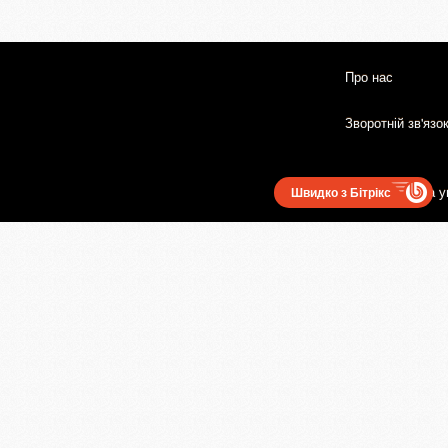
Про нас
Зворотній зв'язо
Користувацька у
Швидко з Бітрікс