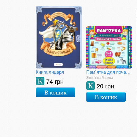
Книга лицаря
Пам`ятка для початкової школи. Англійська мова. Базова лексика. 1-4 класи
Зінов'єва Лариса
74 грн
К
20 грн
К
В кошик
В кошик