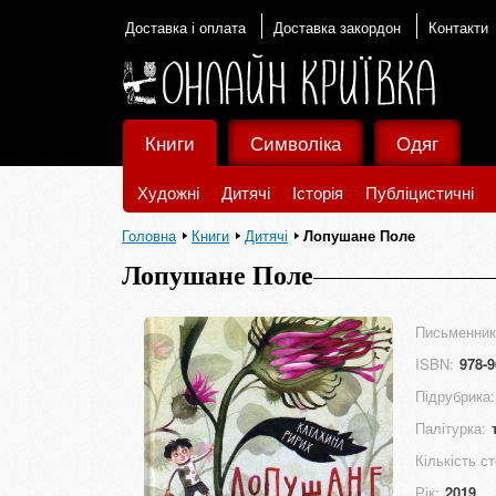
Доставка і оплата
Доставка закордон
Контакти
Книги
Символіка
Одяг
Художні
Дитячі
Історія
Публіцистичні
Головна
Книги
Дитячі
Лопушане Поле
Лопушане Поле
Письменник
ISBN:
978-9
Підрубрика:
Палітурка:
Кількість ст
Рік:
2019