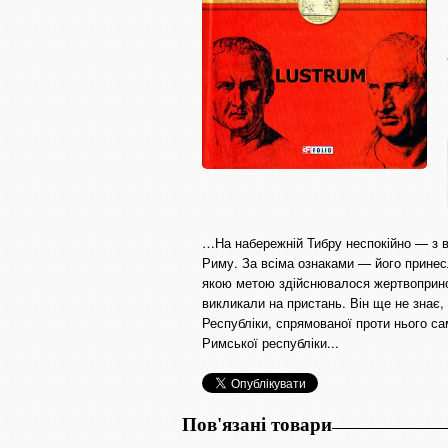
…На набережній Тибру неспокійно — з в
Риму. За всіма ознаками — його принесл
якою метою здійснювалося жертвопринош
викликали на пристань. Він ще не знає,
Республіки, спрямованої проти нього са
Римської республіки...
Пов'язані товари