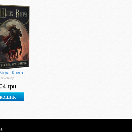
Шлях Вітра. Книга 3. Гунська круговерть
Олександр
04 грн
 кошик
та