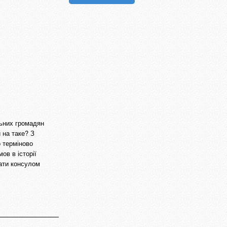
льних громадян
 на таке? З
 терміново
ов в історії
тати консулом