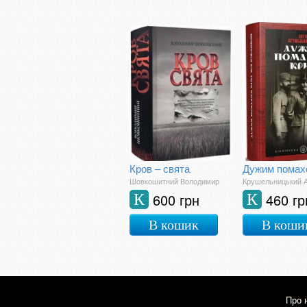
Кров – свята
Дужим помах
Шовкошитний Володимир
Крушельницький А
600 грн
460 гр
К
К
В кошик
В коши
Про 