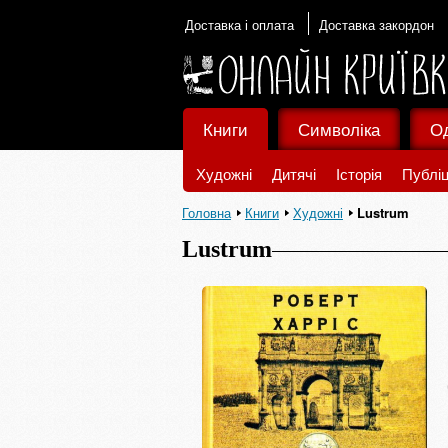
Доставка і оплата
Доставка закордон
Книги
Символіка
О
Художні
Дитячі
Історія
Публіц
Головна
Книги
Художні
Lustrum
Lustrum