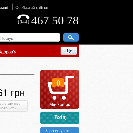
зиції
Особистий кабінет
467 50 78
(044)
Ще
Здоров'я
0
61 грн
Мій кошик
овістити про
наявність
Вхід
Зареєструватись