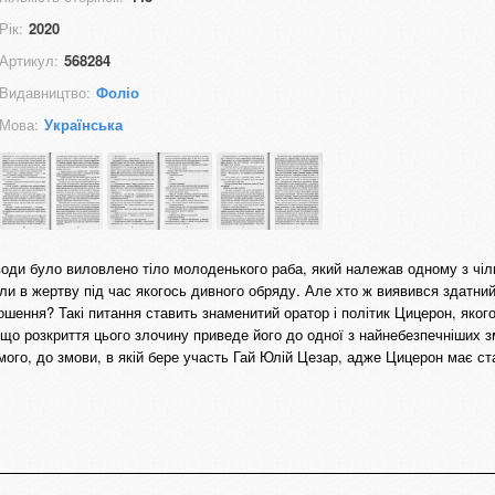
Рік:
2020
Артикул:
568284
Видавництво:
Фоліо
Мова:
Українська
оди було виловлено тіло молоденького раба, який належав одному з чі
и в жертву під час якогось дивного обряду. Але хто ж виявився здатний
ення? Такі питання ставить знаменитий оратор і політик Цицерон, якого
 що розкриття цього злочину приведе його до одної з найнебезпечніших зм
мого, до змови, в якій бере участь Гай Юлій Цезар, адже Цицерон має с