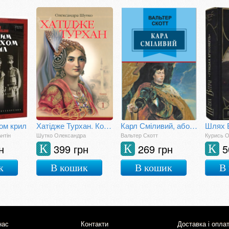
ом крил
Хатідже Турхан. Ковилі вітри не страшні. Кн. 1
Карл Сміливий, або Анна Геєрштейн, діва імли
нтін
Шутко Олександра
Вальтер Скотт
Курись 
н
399 грн
269 грн
5
К
К
К
к
В кошик
В кошик
В
нас
Контакти
Доставка і опла