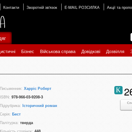
Контакти
Зворотній зв'язок
E-MAIL РОЗСИЛКА
Акції та пропо
дяг
истичні
Бізнес
Військова справа
Довідкові
Дозвілля
2
Письменник:
Харріс Роберт
К
ISBN:
978-966-03-9208-3
Сп
Підрубрика:
Історичний роман
Серія:
Бест
Палітурка:
тверда
Кількість сторінок:
448