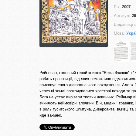
Рік:
2007
Артикул:
26
Видавництв
Мова:
Укра
Рейневан, головний герой книжок "Вежа блазнів" і "Б
робить пропозиції, від яких неможливо відмовитися.
приховує свого диявольського походження. Але ж Ре
через ці землі прокочувалися хрестові походи та гу
Бога на устах вирізали тисячи невинних. Рейнмар вір
вчиняють неймовірні злочини. Він, медик і травник,
в роль гуситського шпигуна, диверсанта, вбивці та
йде ва-банк.