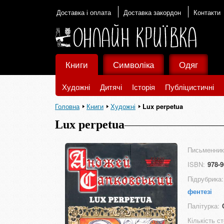
Доставка і оплата
Доставка закордон
Контакти
Книги
Символіка
Одяг
Художні
Дитячі
Історія
Публіцистичні
Головна
Книги
Художні
Lux perpetua
Lux perpetua
Письменник
ISBN:
978-9
Підрубрика:
фентезі
Палітурка:
Кількість ст