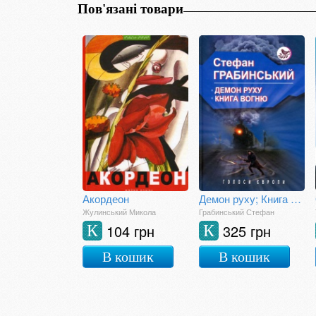
Пов'язані товари
Акордеон
Демон руху; Книга вогню
Жулинський Микола
Грабинський Стефан
104 грн
325 грн
К
К
В кошик
В кошик