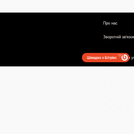
Про нас
Зворотній зв'язо
Користувацька у
Швидко з Бітрікс