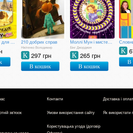
Енциклопедія для чомучок. Книга 4
210 добрих справ
Моллі Мун і мистецтво перетворення
Нікітенко Володимир
Бінг Джорджия
н
6
К
297 грн
265 грн
К
К
к
В
В кошик
В кошик
нас
Контакти
Доставка і опла
тній зв'язок
Умови використання сайту
Як використати 
Користувацька угода (договір
стувацька угода
Оферти)