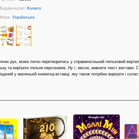
Видавництво:
Колесо
Мова:
Українська
ячих рук, може легко перетворитись у справжнісінький ляльковий вертеп
ку та вирізати ляльок-персонажів. Ну і, звісно, вивчити текст вистави. 
іщений у маленькій книжечці-вставці, яку також потрібно вирізати і склас