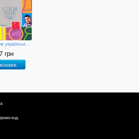
Словник української мови для дітей
7 грн
 кошик
та
промо-код.