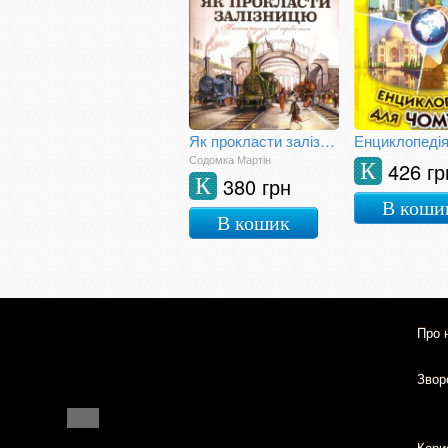
Як прокласти залізницю
Содомка Мартін
426 гр
К
380 грн
К
В коши
В кошик
Про 
Зворо
Кори