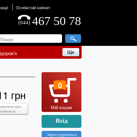
зиції
Особистий кабінет
467 50 78
(044)
Ще
Здоров'я
0
11 грн
Мій кошик
овістити про
наявність
Вхід
Зареєструватись