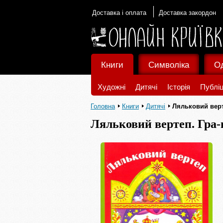
Доставка і оплата
Доставка закордон
Книги
Символіка
О
Художні
Дитячі
Історія
Публіц
Головна
Книги
Дитячі
Ляльковий верт
Ляльковий вертеп. Гра