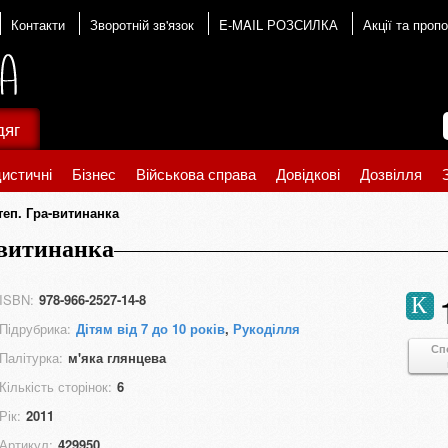
Контакти
Зворотній зв'язок
E-MAIL РОЗСИЛКА
Акції та пропо
дяг
истичні
Бізнес
Військова справа
Довідкові
Дозвілля
еп. Гра-витинанка
-витинанка
ISBN:
978-966-2527-14-8
К
Підрубрика:
Дітям від 7 до 10 років
,
Рукоділля
Сп
Палітурка:
м'яка глянцева
Кількість сторінок:
6
Рік:
2011
Артикул:
429950