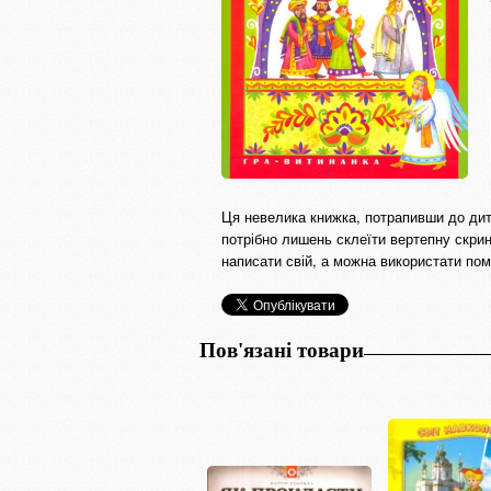
Ця невелика книжка, потрапивши до дит
потрібно лишень склеїти вертепну скринь
написати свій, а можна використати пом
Пов'язані товари