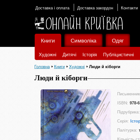
Доставка і оплата
Доставка закордон
Контакти
Книги
Символіка
Одяг
Художні
Дитячі
Історія
Публіцистичні
Головна
Книги
Художні
Люди й кіборги
Люди й кіборги
Письменник
ISBN:
978-6
Підрубрика:
Серія:
Істо
Палітурка:
Кількість ст