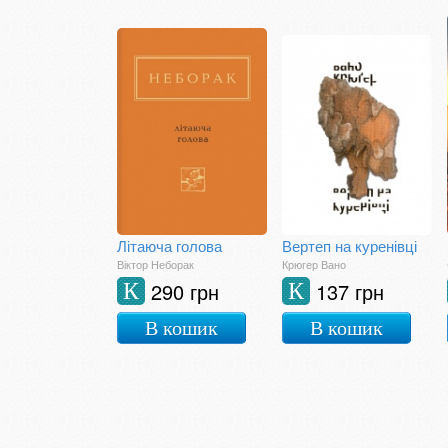
Літаюча голова
Вертеп на куренівці
Віктор Неборак
Крюгер Вано
290 грн
137 грн
К
К
В кошик
В кошик