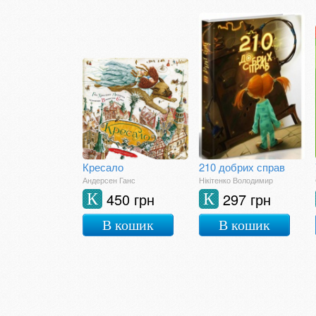
Кресало
210 добрих справ
Андерсен Ганс
Нікітенко Володимир
450 грн
297 грн
К
К
В кошик
В кошик