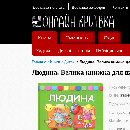
Доставка і оплата
Доставка закордон
Контакти
Книги
Символіка
Одяг
Художні
Дитячі
Історія
Публіцистичні
Головна
Книги
Дитячі
Людина. Велика книжка д
Людина. Велика книжка для 
Письменник
ISBN:
978-9
Підрубрика:
Палітурка:
Кількість ст
Рік:
2019