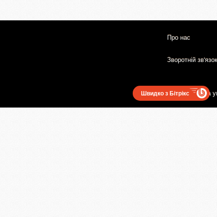
Про нас
Зворотній зв'язо
Користувацька у
Швидко з Бітрікс