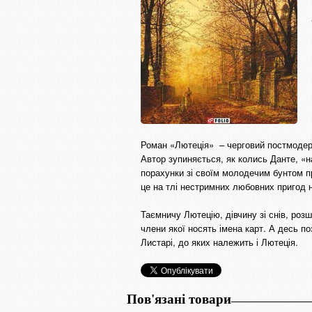
Роман «Лютеція» – черговий постмодерн
Автор зупиняється, як колись Данте, «на
порахунки зі своїм молодечим бунтом пр
це на тлі нестримних любовних пригод н
Таємничу Лютецію, дівчину зі снів, роз
члени якої носять імена карт. А десь п
Листарі, до яких належить і Лютеція.
Пов'язані товари