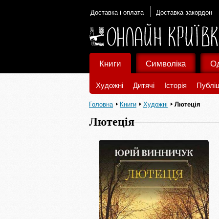
Доставка і оплата
Доставка закордон
Книги
Символіка
О
Художні
Дитячі
Історія
Публіц
Головна
Книги
Художні
Лютеція
Лютеція