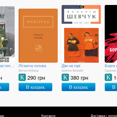
Нам усім пощастило. Розмови з Юрієм Андруховичем
Літаюча голова
Дім на горі
Борги 
Віктор Неборак
Шевчук Валерій
Гарасим 
н
290 грн
380 грн
1
К
К
К
к
В кошик
В кошик
В
нас
Контакти
Доставка і опла