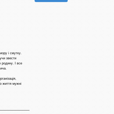
мору і смутку.
нучи звести
 родину. І все
вича.
рганізація,
го життя мужні