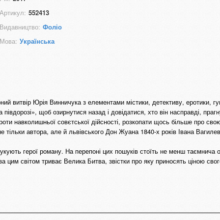
Артикул:
552413
Видавництво:
Фоліо
Мова:
Українська
ий витвір Юрія Винничука з елементами містики, детективу, еротики, гу
 півдорозі», щоб озирнутися назад і довідатися, хто він насправді, праг
оти навколишньої совєтської дійсності, розкопати щось більше про свою
е тільки автора, але й львівського Дон Жуана 1840-х років Івана Вагиле
шукують герої роману. На перепоні цих пошуків стоїть не менш таємнича о
оза цим світом триває Велика Битва, звістки про яку приносять ціною сво