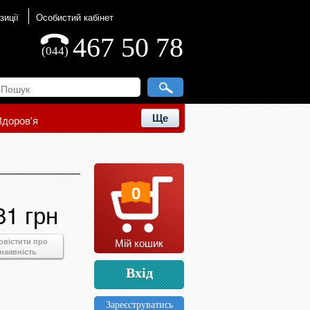
зиції
Особистий кабінет
467 50 78
(044)
Ще
Здоров'я
0
81 грн
Мій кошик
овістити про
наявність
Вхід
Зареєструватись