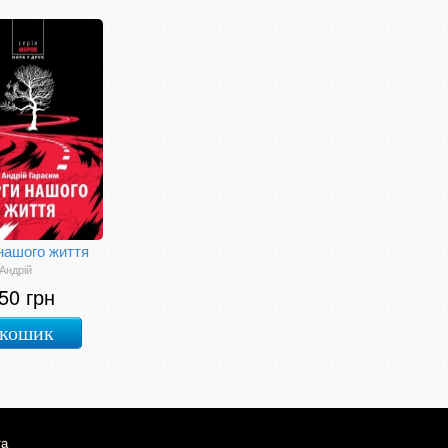
нашого життя
Андрій
50 грн
 кошик
та