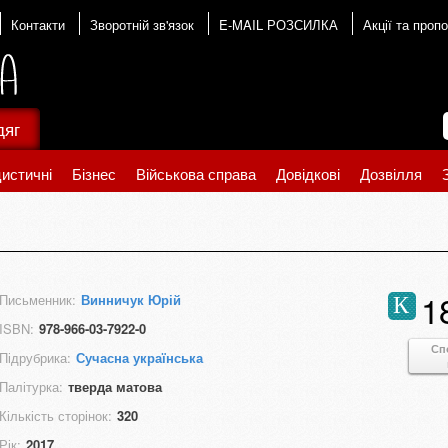
Контакти
Зворотній зв'язок
E-MAIL РОЗСИЛКА
Акції та пропо
дяг
истичні
Бізнес
Військова справа
Довідкові
Дозвілля
1
Письменник:
Винничук Юрій
К
ISBN:
978-966-03-7922-0
Сп
Підрубрика:
Сучасна українська
Палітурка:
тверда матова
Кількість сторінок:
320
Рік:
2017