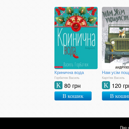
Кринична вода
Горбатюк Василь
Карп'юк Василь
80 грн
120 гр
К
К
В кошик
В коши
Про 